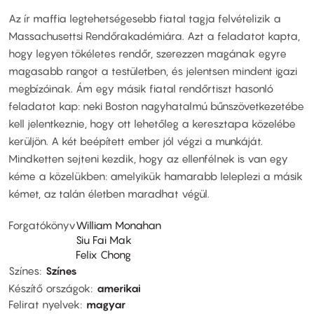
Az ír maffia legtehetségesebb fiatal tagja felvételizik a
Massachusettsi Rendőrakadémiára. Azt a feladatot kapta,
hogy legyen tökéletes rendőr, szerezzen magának egyre
magasabb rangot a testületben, és jelentsen mindent igazi
megbízóinak. Ám egy másik fiatal rendőrtiszt hasonló
feladatot kap: neki Boston nagyhatalmú bűnszövetkezetébe
kell jelentkeznie, hogy ott lehetőleg a keresztapa közelébe
kerüljön. A két beépített ember jól végzi a munkáját.
Mindketten sejteni kezdik, hogy az ellenfélnek is van egy
kéme a közelükben: amelyikük hamarabb leleplezi a másik
kémet, az talán életben maradhat végül.
Forgatókönyv
William Monahan
Siu Fai Mak
Felix Chong
Színes
Színes
Készítő országok
amerikai
Felirat nyelvek
magyar