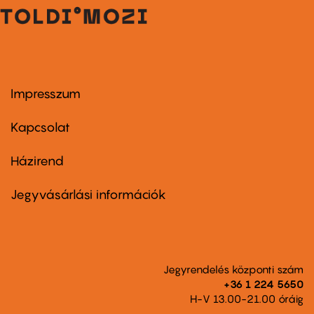
Impresszum
Footer
menu
first
Kapcsolat
Házirend
Footer
menu
second
Jegyvásárlási információk
Jegyrendelés központi szám
+36 1 224 5650
H-V 13.00-21.00 óráig