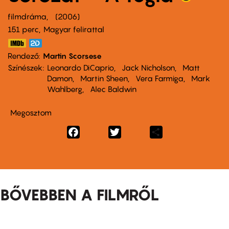
filmdráma
2006
151 perc,
Magyar felirattal
Rendező
Martin Scorsese
Színészek
Leonardo DiCaprio
Jack Nicholson
Matt
Damon
Martin Sheen
Vera Farmiga
Mark
Wahlberg
Alec Baldwin
Megosztom
Facebook
Twitter
Share
BŐVEBBEN A FILMRŐL