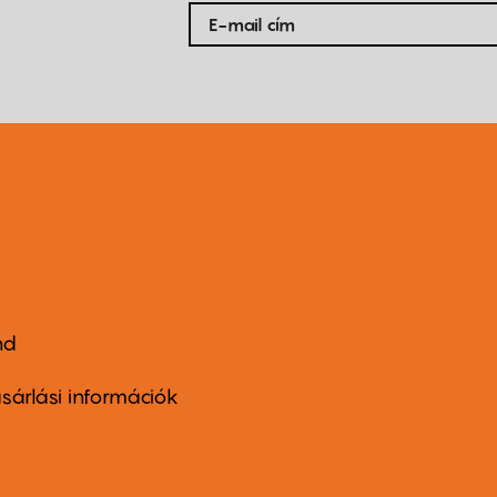
nd
ter
nu
sárlási információk
ond