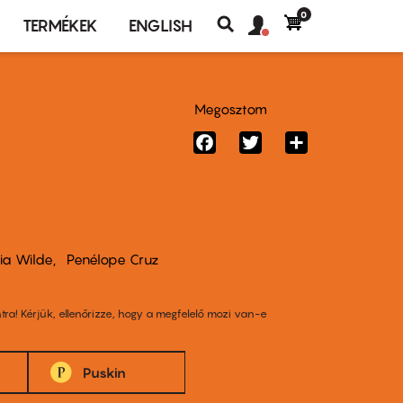
0
Felhasználó
Felhasználói
TERMÉKEK
ENGLISH
fiók
Keresés
fiók
menü
menüje
Megosztom
Facebook
Twitter
Share
via Wilde
Penélope Cruz
tra! Kérjük, ellenőrizze, hogy a megfelelő mozi van-e
Puskin