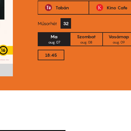
Tabán
Kino Cafe
Műsorhét
32
Ma
Szombat
Vasárnap
aug. 07
aug. 08
aug. 09
18:45