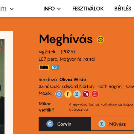
INFO
FESZTIVÁLOK
BÉRLÉS
IT!
Infó,
asztó
esemény,
terembérlés
Meghívás
menü
vígjáték
2026
107 perc,
Magyar felirattal
Rendező
Olivia Wilde
Színészek
Edward Norton
Seth Rogen
Oli
Mozik:
Mikor
A jegyvásárláshoz kattintson az időpon
vetítik?
kiválasztva!
Corvin
Művész