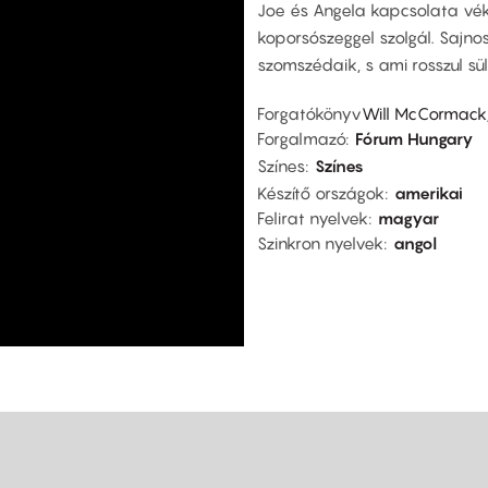
Joe és Angela kapcsolata véko
koporsószeggel szolgál. Sajn
szomszédaik, s ami rosszul sül
Forgatókönyv
Will McCormack,
Forgalmazó
Fórum Hungary
Színes
Színes
Készítő országok
amerikai
Felirat nyelvek
magyar
Szinkron nyelvek
angol