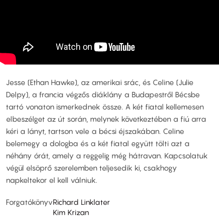
Jesse (Ethan Hawke), az amerikai srác, és Celine (Julie
Delpy), a francia végzős diáklány a Budapestről Bécsbe
tartó vonaton ismerkednek össze. A két fiatal kellemesen
elbeszélget az út során, melynek következtében a fiú arra
kéri a lányt, tartson vele a bécsi éjszakában. Celine
belemegy a dologba és a két fiatal együtt tölti azt a
néhány órát, amely a reggelig még hátravan. Kapcsolatuk
végül elsöprő szerelemben teljesedik ki, csakhogy
napkeltekor el kell válniuk.
Forgatókönyv
Richard Linklater
Kim Krizan