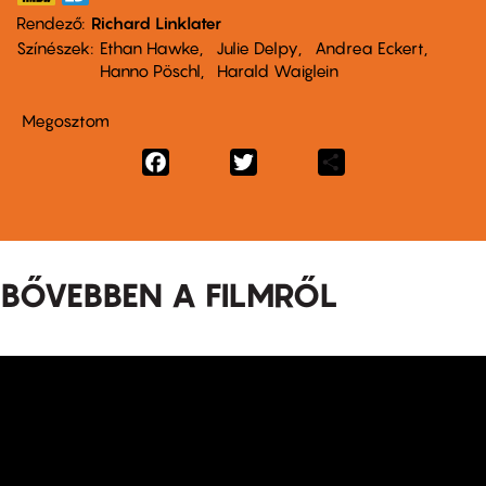
Rendező
Richard Linklater
Színészek
Ethan Hawke
Julie Delpy
Andrea Eckert
Hanno Pöschl
Harald Waiglein
Megosztom
Facebook
Twitter
Share
BŐVEBBEN A FILMRŐL