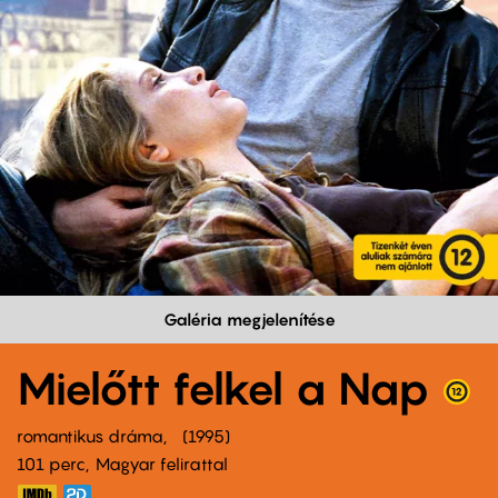
Galéria megjelenítése
Mielőtt felkel a Nap
romantikus dráma
1995
101 perc,
Magyar felirattal