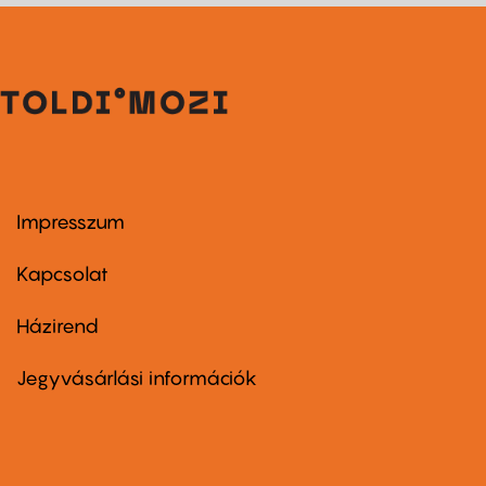
Impresszum
Footer
menu
first
Kapcsolat
Házirend
Footer
menu
second
Jegyvásárlási információk