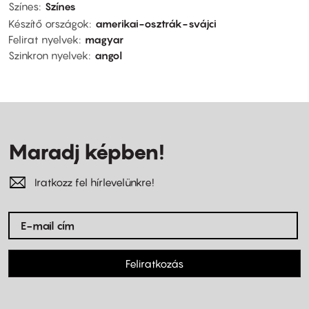
Színes
Színes
Készítő országok
amerikai-osztrák-svájci
Felirat nyelvek
magyar
Szinkron nyelvek
angol
Maradj képben!
Iratkozz fel hírlevelünkre!
Feliratkozás