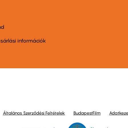
nd
ter
nu
sárlási információk
ond
Általános Szerződési Feltételek
BudapestFilm
Adatkezel