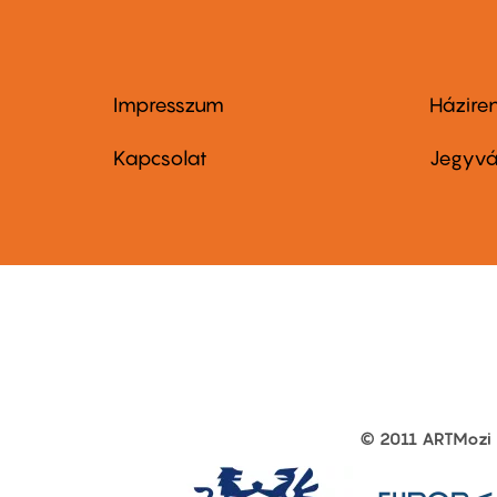
Impresszum
Házire
Footer
Foo
menu
me
Kapcsolat
Jegyvá
first
sec
© 2011 ARTMozi
Footer
other