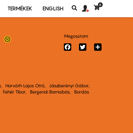
0
Felhasználó
Felhasználói
TERMÉKEK
ENGLISH
fiók
Keresés
fiók
menü
menüje
!
Megosztom
Facebook
Twitter
Share
a
Horváth Lajos Ottó
Jászberényi Gábor
Fehér Tibor
Bergendi Barnabás
Bordás