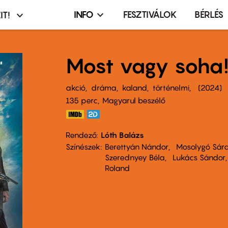
INFO
FESZTIVÁLOK
BÉRLÉS
IT!
Infó,
asztó
esemény,
terembérlés
Most vagy soha
menü
akció
dráma
kaland
történelmi
2024
135 perc,
Magyarul beszélő
Rendező
Lóth Balázs
Színészek
Berettyán Nándor
Mosolygó Sár
Szerednyey Béla
Lukács Sándor
Roland