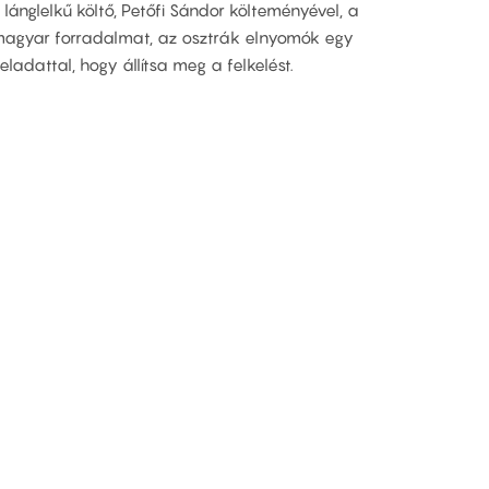
lánglelkű költő, Petőfi Sándor költeményével, a
 magyar forradalmat, az osztrák elnyomók egy
ladattal, hogy állítsa meg a felkelést.