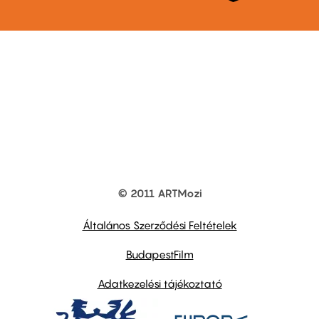
© 2011 ARTMozi
Footer
other
links
Általános Szerződési Feltételek
BudapestFilm
Adatkezelési tájékoztató