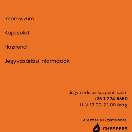
Impresszum
Footer
menu
first
Kapcsolat
Házirend
Footer
menu
second
Jegyvásárlási információk
Jegyrendelés központi szám
+36 1 224 5650
H-V 13.00-21.00 óráig
Fejlesztés és üzemeltetés: