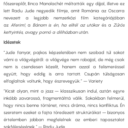
főszereplőt, Ilinca Manolachét méltatták egy díjjal, illetve ez
lett Radu Jude negyedik filmje, amit Románia az Oscarra
nevezett a legjobb nemzetközi film kategóriájában
az
Aferim!
, a
Bánom is én, ha elítél az utókor
és a
Zűrös
kettyintés, avagy pornó a diliházban
után.
Idézetek
“Jude fanyar, pajkos képzeletében nem szabad túl sokat
várni a világvégétől: a világvége nem robajjal, de még csak
nem is csendesen közelít, hanem azzal a felismeréssel
együtt, hogy eddig is arra tartott. Csupán túlságosan
elfoglaltak voltunk, hogy észrevegyük.” – Variety
“Kicsit olyan, mint a jazz – klasszikusan indul, aztán egyre
inkább zavarossá, fragmentálttá válik. Sokakban felmerül,
hogy nincs benne történet, nincs dráma, nincs konfliktus. Én
szeretem ezeket a fajta töredezett struktúrákat – bizonyos
értelemben jobban megfelelnek az emberi tapasztalat
sokféleségének." – Radu Jude