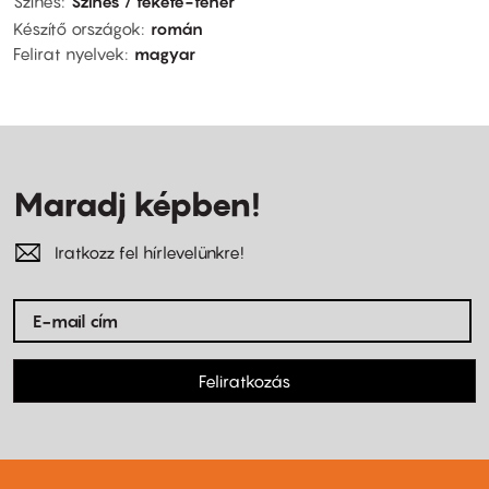
Színes
Színes / fekete-fehér
Készítő országok
román
Felirat nyelvek
magyar
Maradj képben!
Iratkozz fel hírlevelünkre!
Feliratkozás