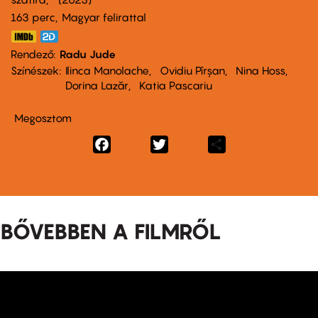
163 perc,
Magyar felirattal
Rendező
Radu Jude
Színészek
Ilinca Manolache
Ovidiu Pîrșan
Nina Hoss
Dorina Lazăr
Katia Pascariu
Megosztom
Facebook
Twitter
Share
BŐVEBBEN A FILMRŐL