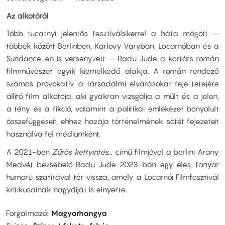
Az alkotóról
Több tucatnyi jelentős fesztiválsikerrel a háta mögött –
többek között Berlinben, Karlovy Varyban, Locarnóban és a
Sundance-en is versenyzett – Radu Jude a kortárs román
filmművészet egyik kiemelkedő alakja. A román rendező
számos provokatív, a társadalmi elvárásokat feje tetejére
állító film alkotója, aki gyakran vizsgálja a múlt és a jelen,
a tény és a fikció, valamint a politikai emlékezet bonyolult
összefüggéseit, ehhez hazája történelmének sötét fejezeteit
használva fel médiumként.
A 2021-ben
Zűrös kettyintés...
című filmjével a berlini Arany
Medvét bezsebelő Radu Jude 2023-ban egy éles, fanyar
humorú szatírával tér vissza, amely a Locarnói Filmfesztivál
kritikusainak nagydíját is elnyerte.
Forgalmazó
Magyarhangya