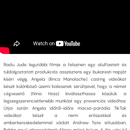
Radu Jude legutóbbi filmje a felszínen egy alulfizetett és
túldolgoztatott produkciós asszisztens egy bukaresti napját
kíséri végig. Angela (Ilinca Manolache) casting videókat
készít különböző üzemi balesetek sérültjeivel, hogy a német
cégvezető (Nina Hoss) kiválaszthassa közülük a
legszegszerencsétlenebb munkást egy prevenciós videóhoz.
Útjai során Angela időről-időre macsó-paródia TikTok
videókat készít a nemi erőszakkal és
emberkereskedelemmel vádolt Andrew Tate stílusában,
Bobita nevű alteregójának filtere mögé bújva. A
Ne várj túl