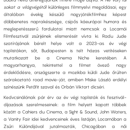
sokat a világvégétől
különleges filmnyelvi megoldásai, egy
általában évekig készülő nagyjátékfilmhez képest
döbbenetes naprakészsége, csípős káeurópai humora és
meglepetésszerű fordulatai miatt nemcsak a Locarnói
Filmfesztivál zsűrijének elismerését vívta ki. Radu Jude
szatírájának bérelt helye volt a 2023-as év végi
toplistákon, sőt, Budapesten is telt házas vetítéseken
mutatkozott be a Cinema Niche keretében. A
magyarhangya, tekintettel a filmet övező nagy
érdeklődésre, országszerte a mozikba küldi Jude őrülten
szórakoztató road movie-ját, amiben Miske László erdélyi
színészünk Petőfit szaval és Orbán Viktort dicséri.
Kedvcsinálónak pár érv az év végi toplisták és fesztivál-
díjazások szerelmeseinek: a film helyett kapott többek
között a Cahiers du Cinema, a Sight & Sound, John Waters,
a Vanity Fair idei kedvenceinek éves listáján, Locarnóban a
Zsűri Különdíjával jutalmazták, Chicagóban a női