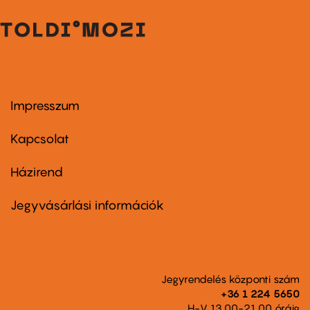
Impresszum
Footer
menu
first
Kapcsolat
Házirend
Footer
menu
second
Jegyvásárlási információk
Jegyrendelés központi szám
+36 1 224 5650
H-V 13.00-21.00 óráig