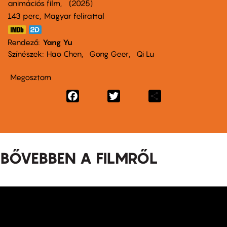
animációs film
2025
143 perc,
Magyar felirattal
Rendező
Yang Yu
Színészek
Hao Chen
Gong Geer
Qi Lu
Megosztom
Facebook
Twitter
Share
BŐVEBBEN A FILMRŐL