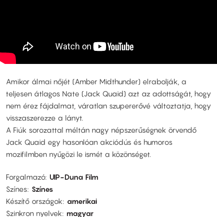
Amikor álmai nőjét (Amber Midthunder) elrabolják, a
teljesen átlagos Nate (Jack Quaid) azt az adottságát, hogy
nem érez fájdalmat, váratlan szupererővé változtatja, hogy
visszaszerezze a lányt.
A Fiúk sorozattal méltán nagy népszerűségnek örvendő
Jack Quaid egy hasonlóan akciódús és humoros
mozifilmben nyűgözi le ismét a közönséget.
Forgalmazó
UIP-Duna Film
Színes
Színes
Készítő országok
amerikai
Szinkron nyelvek
magyar