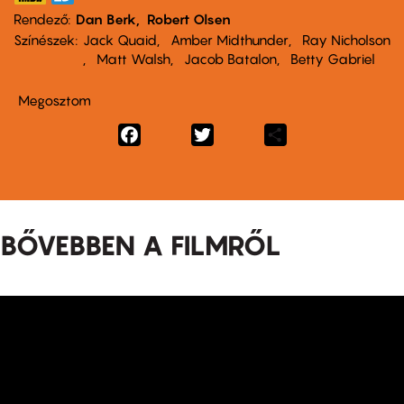
Rendező
Dan Berk
Robert Olsen
Színészek
Jack Quaid
Amber Midthunder
Ray Nicholson
Matt Walsh
Jacob Batalon
Betty Gabriel
Megosztom
Facebook
Twitter
Share
BŐVEBBEN A FILMRŐL