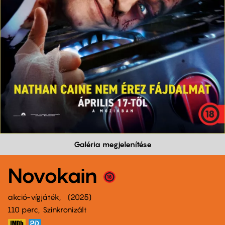
Galéria megjelenítése
Novokain
akció-vígjáték
2025
110 perc,
Szinkronizált