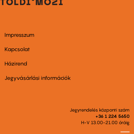
Impresszum
Footer
menu
first
Kapcsolat
Házirend
Footer
menu
second
Jegyvásárlási információk
Jegyrendelés központi szám
+36 1 224 5650
H-V 13.00-21.00 óráig