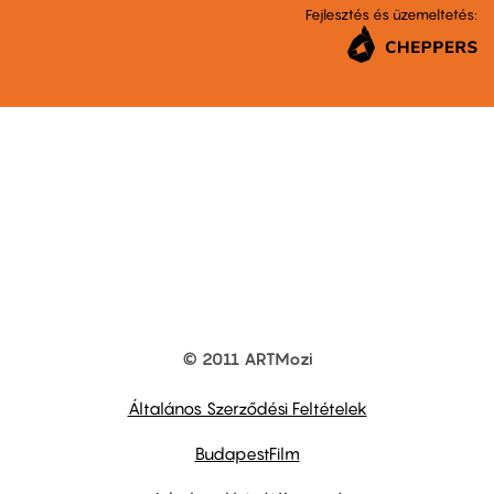
Fejlesztés és üzemeltetés:
© 2011 ARTMozi
Footer
other
links
Általános Szerződési Feltételek
BudapestFilm