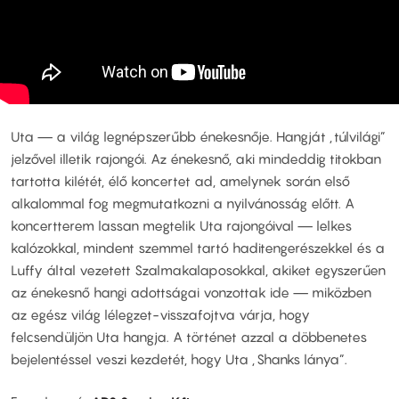
Uta — a világ legnépszerűbb énekesnője. Hangját „túlvilági”
jelzővel illetik rajongói. Az énekesnő, aki mindeddig titokban
tartotta kilétét, élő koncertet ad, amelynek során első
alkalommal fog megmutatkozni a nyilvánosság előtt. A
koncertterem lassan megtelik Uta rajongóival — lelkes
kalózokkal, mindent szemmel tartó haditengerészekkel és a
Luffy által vezetett Szalmakalaposokkal, akiket egyszerűen
az énekesnő hangi adottságai vonzottak ide — miközben
az egész világ lélegzet-visszafojtva várja, hogy
felcsendüljön Uta hangja. A történet azzal a döbbenetes
bejelentéssel veszi kezdetét, hogy Uta „Shanks lánya”.