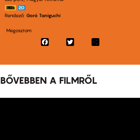
Rendező
Goró Taniguchi
Megosztom
Facebook
Twitter
Share
BŐVEBBEN A FILMRŐL