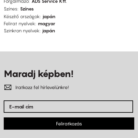
Forgalmazó
ADS Service Kft.
Színes
Színes
Készítő országok
japán
Felirat nyelvek
magyar
Szinkron nyelvek
japán
Maradj képben!
Iratkozz fel hírlevelünkre!
Feliratkozás