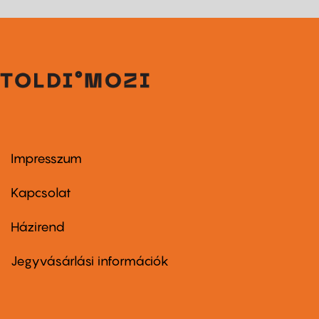
Impresszum
Footer
menu
first
Kapcsolat
Házirend
Footer
menu
second
Jegyvásárlási információk