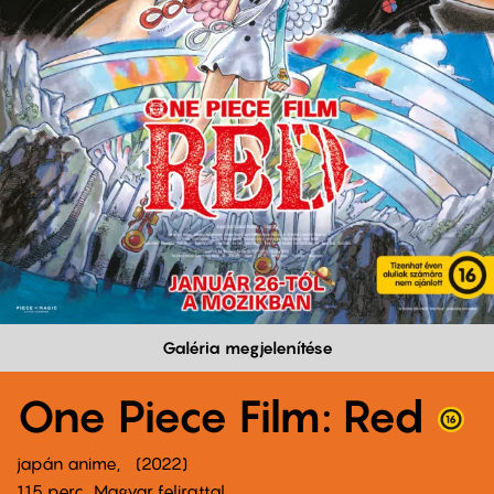
Galéria megjelenítése
One Piece Film: Red
japán anime
2022
115 perc,
Magyar felirattal