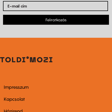
Feliratkozás
Impresszum
Footer
menu
first
Kapcsolat
Házirend