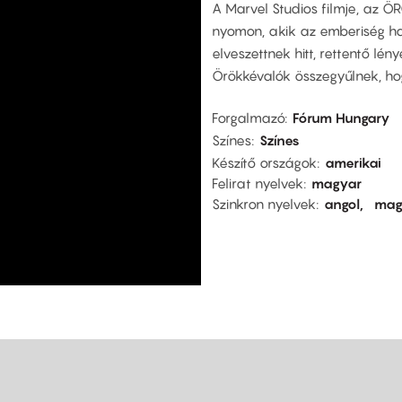
A Marvel Studios filmje, az Ö
nyomon, akik az emberiség ha
elveszettnek hitt, rettentő lén
Örökkévalók összegyűlnek, ho
Forgalmazó
Fórum Hungary
Színes
Színes
Készítő országok
amerikai
Felirat nyelvek
magyar
Szinkron nyelvek
angol
mag