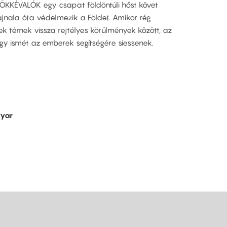
RÖKKÉVALÓK egy csapat földöntúli hőst követ
jnala óta védelmezik a Földet. Amikor rég
yek térnek vissza rejtélyes körülmények között, az
gy ismét az emberek segítségére siessenek.
yar