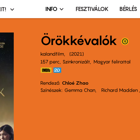
INFO
FESZTIVÁLOK
BÉRLÉS
IT!
Infó,
asztó
esemény,
terembérlés
Örökkévalók
menü
kalandfilm
2021
157 perc,
Szinkronizált
Magyar felirattal
Rendező
Chloé Zhao
Színészek
Gemma Chan
Richard Madden