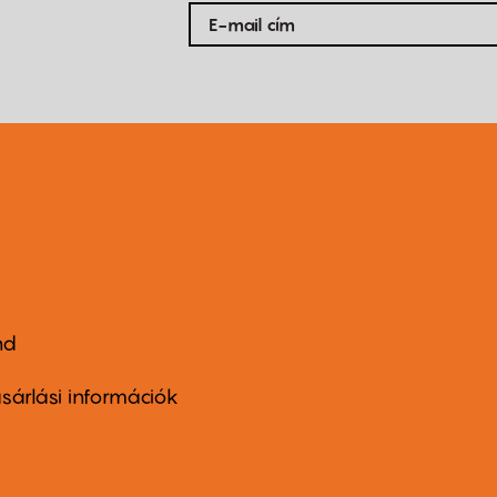
nd
ter
nu
sárlási információk
ond