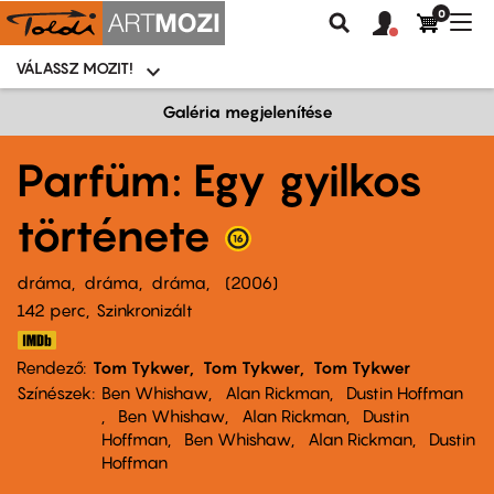
0
Felhasználói
Felhasznál
Nav
Keresés
fiók
fiók
átk
menü
menüje
VÁLASSZ MOZIT!
Moziválasztó
menü
Ugrás
Galéria megjelenítése
a
tartalomra
Parfüm: Egy gyilkos
története
dráma
dráma
dráma
2006
142 perc,
Szinkronizált
Rendező
Tom Tykwer
Tom Tykwer
Tom Tykwer
Színészek
Ben Whishaw
Alan Rickman
Dustin Hoffman
Ben Whishaw
Alan Rickman
Dustin
Hoffman
Ben Whishaw
Alan Rickman
Dustin
Hoffman