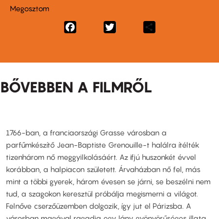
Megosztom
Facebook
Twitter
Share
BŐVEBBEN A FILMRŐL
1766-ban, a franciaországi Grasse városban a
parfűmkészítő Jean-Baptiste Grenouille-t halálra ítélték
tizenhárom nő meggyilkolásáért. Az ifjú huszonkét évvel
korábban, a halpiacon született. Árvaházban nő fel, más
mint a többi gyerek, három évesen se járni, se beszélni nem
tud, a szagokon keresztül próbálja megismerni a világot.
Felnőve cserzőüzemben dolgozik, így jut el Párizsba. A
városban magával ragadja egy lány gyönyörűséges illata.