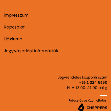
Impresszum
Footer
menu
first
Kapcsolat
Házirend
Footer
menu
second
Jegyvásárlási információk
Jegyrendelés központi szám
+36 1 224 5650
H-V 13.00-21.00 óráig
Fejlesztés és üzemeltetés: