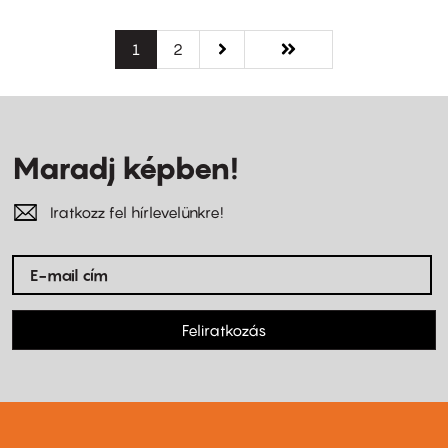
Oldalszámozás
Jelenlegi
1
Oldal
2
Következő
››
Utolsó
Utolsó »
oldal
oldal
oldal
Maradj képben!
Iratkozz fel hírlevelünkre!
Feliratkozás