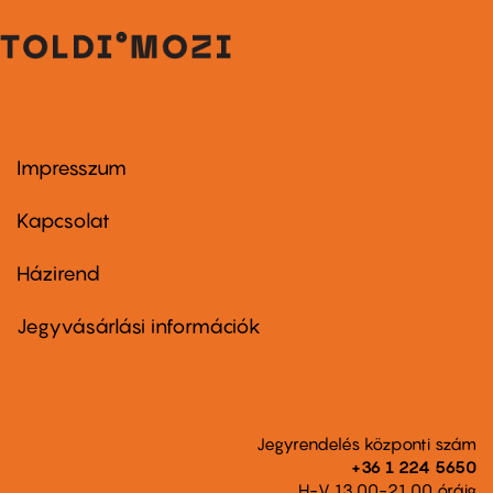
Impresszum
Footer
menu
first
Kapcsolat
Házirend
Footer
menu
second
Jegyvásárlási információk
Jegyrendelés központi szám
+36 1 224 5650
H-V 13.00-21.00 óráig