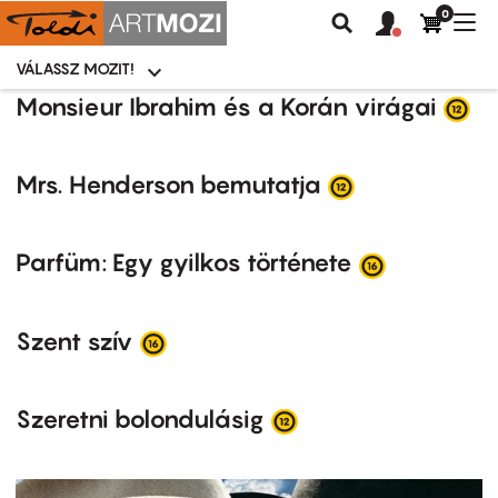
0
Felhasználói
Felhasznál
Nav
Keresés
fiók
fiók
átk
menü
menüje
VÁLASSZ MOZIT!
Moziválasztó
menü
Ugrás
Monsieur Ibrahim és a Korán virágai
a
tartalomra
Mrs. Henderson bemutatja
Parfüm: Egy gyilkos története
Szent szív
Szeretni bolondulásig