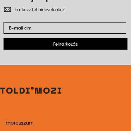
Iratkozz fel hírlevelünkre!
Feliratkozás
Impresszum
Footer
menu