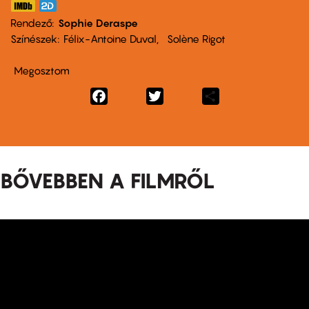
Rendező
Sophie Deraspe
Színészek
Félix-Antoine Duval
Solène Rigot
Megosztom
Facebook
Twitter
Share
BŐVEBBEN A FILMRŐL