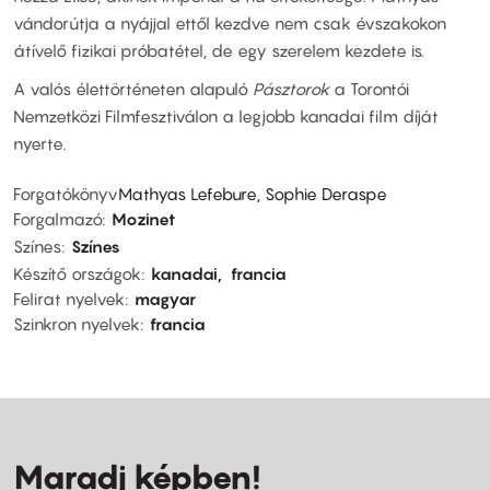
vándorútja a nyájjal ettől kezdve nem csak évszakokon
átívelő fizikai próbatétel, de egy szerelem kezdete is.
A valós élettörténeten alapuló
Pásztorok
a Torontói
Nemzetközi Filmfesztiválon a legjobb kanadai film díját
nyerte.
Forgatókönyv
Mathyas Lefebure, Sophie Deraspe
Forgalmazó
Mozinet
Színes
Színes
Készítő országok
kanadai
francia
Felirat nyelvek
magyar
Szinkron nyelvek
francia
Maradj képben!