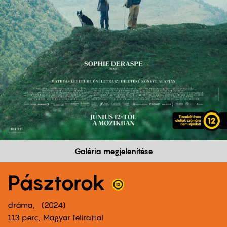
Galéria megjelenítése
Pásztorok
dráma
2024
113 perc,
Magyar felirattal