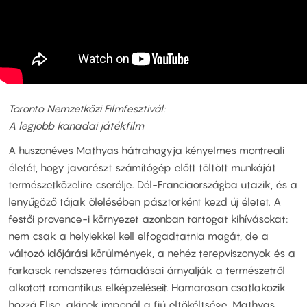
Toronto Nemzetközi Filmfesztivál:
A legjobb kanadai játékfilm
A huszonéves Mathyas hátrahagyja kényelmes montreali
életét, hogy javarészt számítógép előtt töltött munkáját
természetközelire cserélje. Dél-Franciaországba utazik, és a
lenyűgöző tájak ölelésében pásztorként kezd új életet. A
festői provence-i környezet azonban tartogat kihívásokat:
nem csak a helyiekkel kell elfogadtatnia magát, de a
változó időjárási körülmények, a nehéz terepviszonyok és a
farkasok rendszeres támadásai árnyalják a természetről
alkotott romantikus elképzeléseit. Hamarosan csatlakozik
hozzá Elise, akinek imponál a fiú eltökéltsége. Mathyas