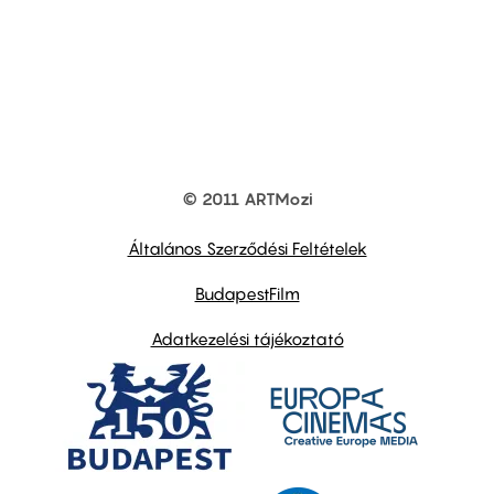
© 2011 ARTMozi
Footer
other
links
Általános Szerződési Feltételek
BudapestFilm
Adatkezelési tájékoztató