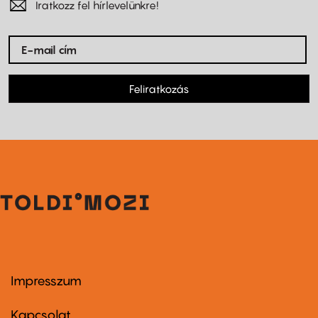
Iratkozz fel hírlevelünkre!
Feliratkozás
Impresszum
Footer
menu
first
Kapcsolat