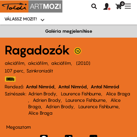
0
Felhasználói
Felhasznál
Nav
Keresés
fiók
fiók
átk
menü
menüje
VÁLASSZ MOZIT!
Moziválasztó
menü
Ugrás
Galéria megjelenítése
a
tartalomra
Ragadozók
akciófilm
akciófilm
akciófilm
2010
107 perc,
Szinkronizált
Rendező
Antal Nimród
Antal Nimród
Antal Nimród
Színészek
Adrien Brody
Laurence Fishburne
Alice Braga
Adrien Brody
Laurence Fishburne
Alice
Braga
Adrien Brody
Laurence Fishburne
Alice Braga
Megosztom