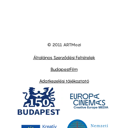
© 2011 ARTMozi
Footer
other
links
Általános Szerződési Feltételek
BudapestFilm
Adatkezelési tájékoztató