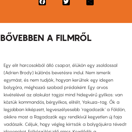
Facebook
Twitter
Share
BŐVEBBEN A FILMRŐL
Egy elit harcosokból álló csapat, élükön egy zsoldossal
(Adrien Brody) különös bevetésre indul. Nem ismerik
egymást, és nem tudják, hogyan kerültek egy idegen
bolygóra, méghozzá szabad prédaként. Egy orvos
kivételével az alakulat tagjai mind hidegvérű gyilkos: van
köztük kommandós, bérgyilkos, elítélt, Yakuza-tag. Ők a
legjobban kiképzett, legveszélyesebb 'ragadozók' a Földön,
akikre most a Ragadozók egy rendkívül kegyetlen új faja
vadászik. Céljuk, hogy végleg kiirtsák a bolygójukra tévedt
idegeneket. Felkészülési idő nincs. Kezdődik a