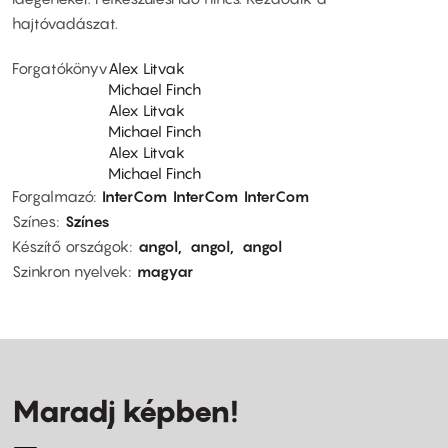
hajtóvadászat.
Forgatókönyv
Alex Litvak
Michael Finch
Alex Litvak
Michael Finch
Alex Litvak
Michael Finch
Forgalmazó
InterCom
InterCom
InterCom
Színes
Színes
Készítő országok
angol
angol
angol
Szinkron nyelvek
magyar
Maradj képben!