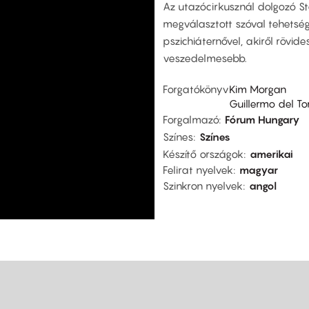
Az utazócirkusznál dolgozó Sta
megválasztott szóval tehetsé
pszichiáternővel, akiről rövide
veszedelmesebb.
Forgatókönyv
Kim Morgan
Guillermo del To
Forgalmazó
Fórum Hungary
Színes
Színes
Készítő országok
amerikai
Felirat nyelvek
magyar
Szinkron nyelvek
angol