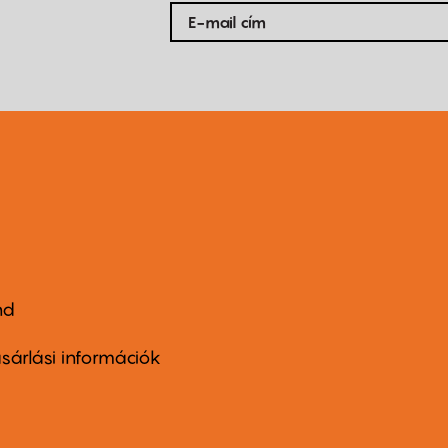
nd
ter
nu
sárlási információk
ond