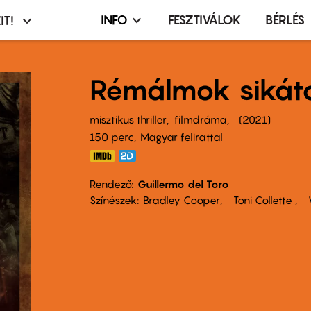
INFO
FESZTIVÁLOK
BÉRLÉS
IT!
Infó,
asztó
esemény,
terembérlés
Rémálmok sikát
menü
misztikus thriller
filmdráma
2021
150 perc,
Magyar felirattal
Rendező
Guillermo del Toro
Színészek
Bradley Cooper
Toni Collette