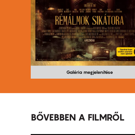
Galéria megjelenítése
BŐVEBBEN A FILMRŐL