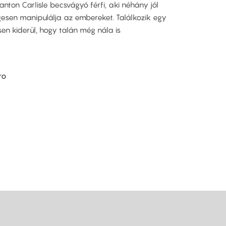
nton Carlisle becsvágyó férfi, aki néhány jól
gesen manipulálja az embereket. Találkozik egy
sen kiderül, hogy talán még nála is
ro