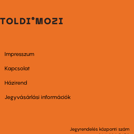
Impresszum
Footer
menu
first
Kapcsolat
Házirend
Footer
menu
second
Jegyvásárlási információk
Jegyrendelés központi szám