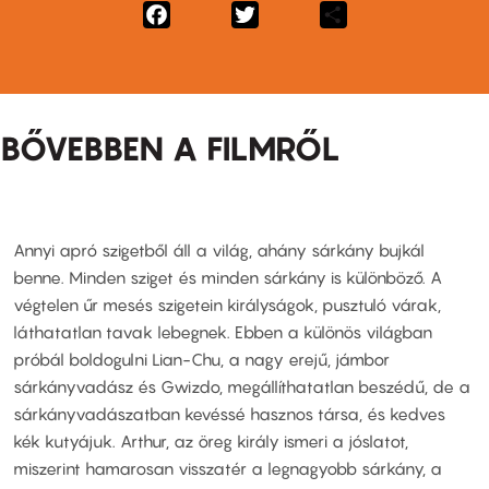
Facebook
Twitter
Share
BŐVEBBEN A FILMRŐL
Annyi apró szigetből áll a világ, ahány sárkány bujkál
benne. Minden sziget és minden sárkány is különböző. A
végtelen űr mesés szigetein királyságok, pusztuló várak,
láthatatlan tavak lebegnek. Ebben a különös világban
próbál boldogulni Lian-Chu, a nagy erejű, jámbor
sárkányvadász és Gwizdo, megállíthatatlan beszédű, de a
sárkányvadászatban kevéssé hasznos társa, és kedves
kék kutyájuk. Arthur, az öreg király ismeri a jóslatot,
miszerint hamarosan visszatér a legnagyobb sárkány, a