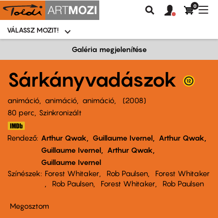
0
Felhasználói
Felhasznál
Nav
Keresés
fiók
fiók
átk
menü
menüje
VÁLASSZ MOZIT!
Moziválasztó
menü
Ugrás
Galéria megjelenítése
a
tartalomra
Sárkányvadászok
animáció
animáció
animáció
2008
80 perc,
Szinkronizált
Rendező
Arthur Qwak
Guillaume Ivernel
Arthur Qwak
Guillaume Ivernel
Arthur Qwak
Guillaume Ivernel
Színészek
Forest Whitaker
Rob Paulsen
Forest Whitaker
Rob Paulsen
Forest Whitaker
Rob Paulsen
Megosztom