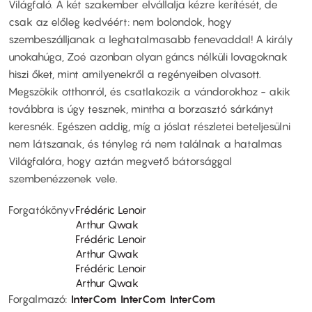
Világfaló. A két szakember elvállalja kézre kerítését, de
csak az előleg kedvéért: nem bolondok, hogy
szembeszálljanak a leghatalmasabb fenevaddal! A király
unokahúga, Zoé azonban olyan gáncs nélküli lovagoknak
hiszi őket, mint amilyenekről a regényeiben olvasott.
Megszökik otthonról, és csatlakozik a vándorokhoz - akik
továbbra is úgy tesznek, mintha a borzasztó sárkányt
keresnék. Egészen addig, míg a jóslat részletei beteljesülni
nem látszanak, és tényleg rá nem találnak a hatalmas
Világfalóra, hogy aztán megvető bátorsággal
szembenézzenek vele.
Forgatókönyv
Frédéric Lenoir
Arthur Qwak
Frédéric Lenoir
Arthur Qwak
Frédéric Lenoir
Arthur Qwak
Forgalmazó
InterCom
InterCom
InterCom