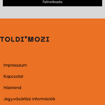
Feliratkozás
Impresszum
Footer
menu
first
Kapcsolat
Házirend
Footer
menu
second
Jegyvásárlási információk