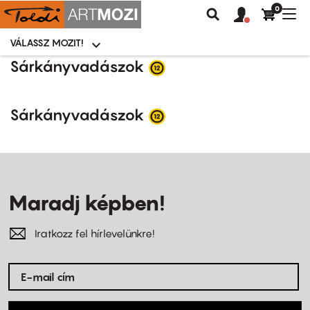
0
Felhasználói
Felhasznál
Nav
Keresés
fiók
fiók
átk
menü
menüje
VÁLASSZ MOZIT!
Moziválasztó
menü
Ugrás
Sárkányvadászok
a
tartalomra
Sárkányvadászok
Maradj képben!
Iratkozz fel hírlevelünkre!