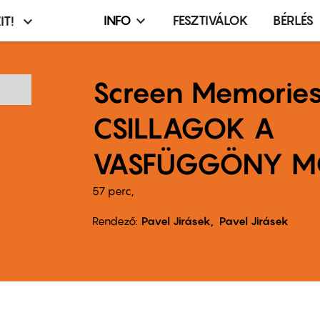
INFO
FESZTIVÁLOK
BÉRLÉS
IT!
Infó,
asztó
esemény,
terembérlés
Screen Memories
menü
CSILLAGOK A
VASFÜGGÖNY M
57 perc,
Rendező
Pavel Jirásek
Pavel Jirásek