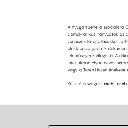
A nyugati zene a szocialista 
demokratikus irányzatok és a
zenészek látogatásukkor „átho
blokk országaiba. E dokumentu
jelentőségére világít rá. A ri
interjúkban olyan neves sztár
vagy a Toten Hosen énekese és
Készítő országok
cseh
cseh