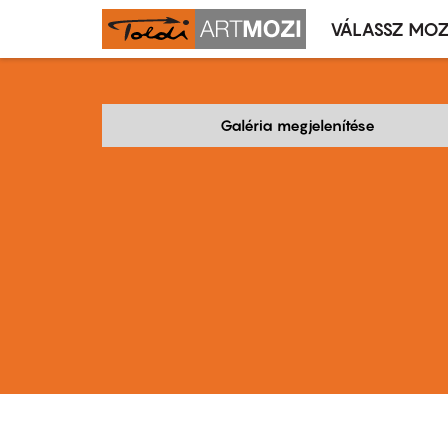
VÁLASSZ MOZ
Mozivál
Ugrás
menü
a
tartalomra
Galéria megjelenítése