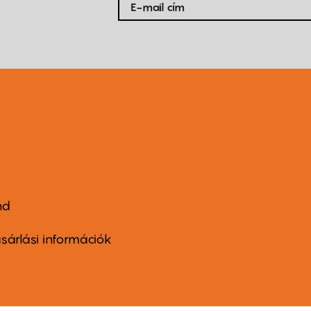
nd
ter
nu
sárlási információk
ond