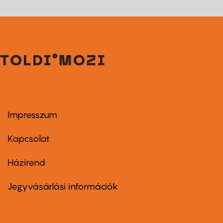
Impresszum
Footer
menu
first
Kapcsolat
Házirend
Footer
menu
second
Jegyvásárlási információk