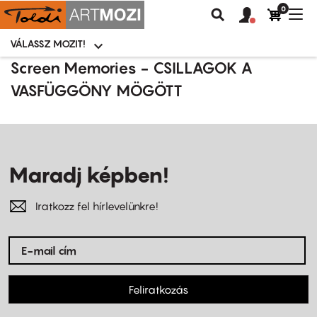
0
Felhasználói
Felhasznál
Nav
Keresés
fiók
fiók
átk
menü
menüje
VÁLASSZ MOZIT!
Moziválasztó
menü
Ugrás
Screen Memories - CSILLAGOK A
a
VASFÜGGÖNY MÖGÖTT
tartalomra
Maradj képben!
Iratkozz fel hírlevelünkre!
Feliratkozás