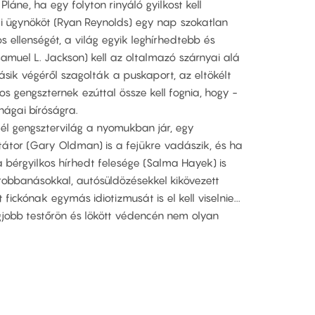
láne, ha egy folyton rinyáló gyilkost kell
mi ügynököt (Ryan Reynolds) egy nap szokatlan
s ellenségét, a világ egyik leghírhedtebb és
Samuel L. Jackson) kell az oltalmazó szárnyai alá
ásik végéről szagolták a puskaport, az eltökélt
tos gengszternek ezúttal össze kell fognia, hogy -
hágai bíróságra.
él gengsztervilág a nyomukban jár, egy
tátor (Gary Oldman) is a fejükre vadászik, és ha
 bérgyilkos hírhedt felesége (Salma Hayek) is
 robbanásokkal, autósüldözésekkel kikövezett
fickónak egymás idiotizmusát is el kell viselnie...
jobb testőrön és lökött védencén nem olyan