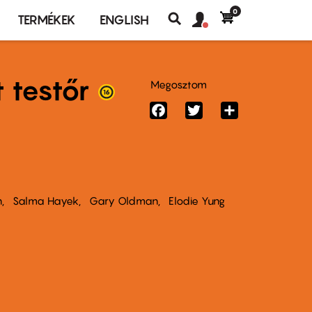
0
Felhasználó
Felhasználói
TERMÉKEK
ENGLISH
fiók
Keresés
fiók
menü
menüje
 testőr
Megosztom
Facebook
Twitter
Share
n
Salma Hayek
Gary Oldman
Elodie Yung