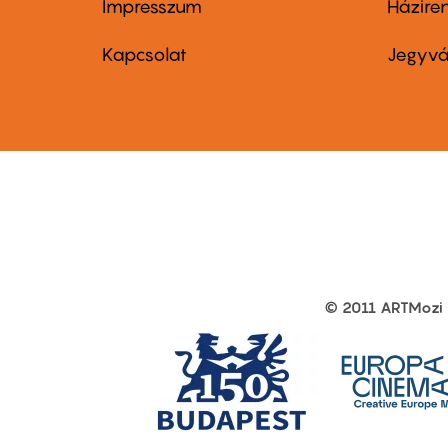
Impresszum
Házire
Footer
Foo
menu
me
Kapcsolat
Jegyvá
first
sec
© 2011 ARTMozi
Footer
other
links