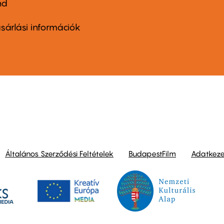
nd
ter
nu
sárlási információk
ond
Általános Szerződési Feltételek
BudapestFilm
Adatkezel