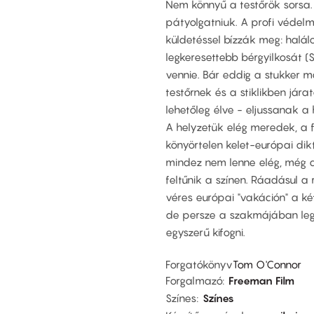
Nem könnyű a testőrök sorsa. P
pátyolgatniuk. A profi védel
küldetéssel bízzák meg: halálo
legkeresettebb bérgyilkosát (
vennie. Bár eddig a stukker m
testőrnek és a stiklikben jára
lehetőleg élve - eljussanak a 
A helyzetük elég meredek, a f
könyörtelen kelet-európai dik
mindez nem lenne elég, még a
feltűnik a színen. Ráadásul a
véres európai "vakáción" a két 
de persze a szakmájában leg
egyszerű kifogni.
Forgatókönyv
Tom O'Connor
Forgalmazó
Freeman Film
Színes
Színes