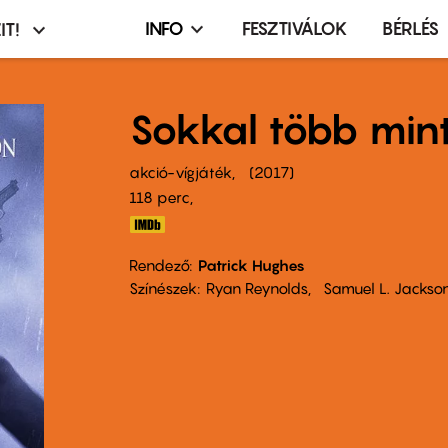
INFO
FESZTIVÁLOK
BÉRLÉS
IT!
Infó,
asztó
esemény,
terembérlés
Sokkal több mint
menü
akció-vígjáték
2017
118 perc,
Rendező
Patrick Hughes
Színészek
Ryan Reynolds
Samuel L. Jackso