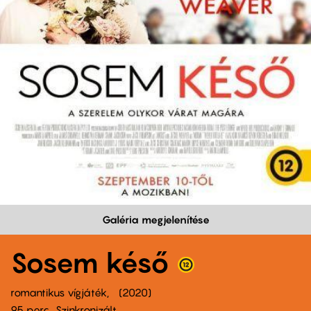
Galéria megjelenítése
Sosem késő
romantikus vígjáték
2020
95 perc,
Szinkronizált