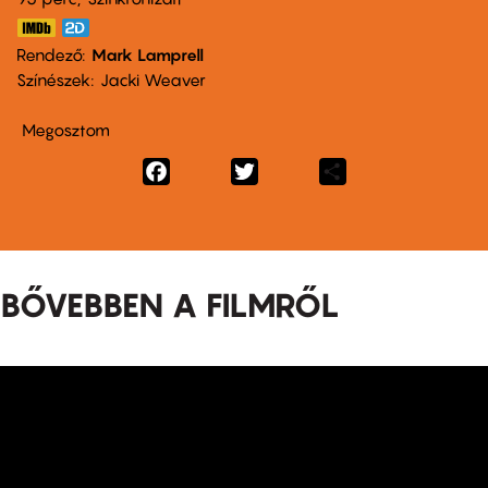
Rendező
Mark Lamprell
Színészek
Jacki Weaver
Megosztom
Facebook
Twitter
Share
BŐVEBBEN A FILMRŐL