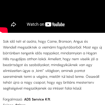
Sok idő telt el azóta, hogy Caine, Bronson, Angus és
Wendell megszöktek a vietnámi fogolytáborból. Most egy új
börtönben tengetik idős napjaikat, mindannyian a Hogan
Hills nyugdíjas otthon lakói. Amellett, hogy nem viselik jól a
bezártságot és szabályokat, mindegyiküknek van egy
elintézetlen ügye a „kinti” világban, aminek pontot
szeretnének tenni a végére, mielőtt túl késő lenne. Összeáll
tehát újra a nagy csapat, hogy egy briliáns mesterterv
segítségével megszökjenek az intézet falai közül.
Forgalmazó
ADS Service Kft.