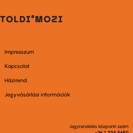
Impresszum
Footer
menu
first
Kapcsolat
Házirend
Footer
menu
second
Jegyvásárlási információk
Jegyrendelés központi szám
+36 1 224 5650