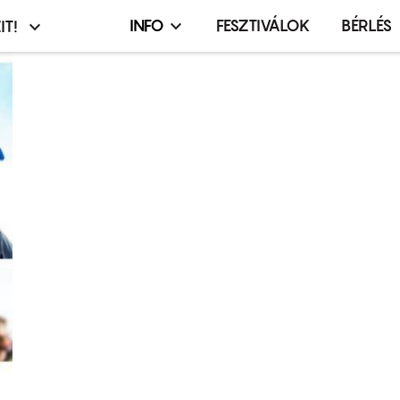
INFO
FESZTIVÁLOK
BÉRLÉS
IT!
Infó,
asztó
esemény,
terembérlés
menü