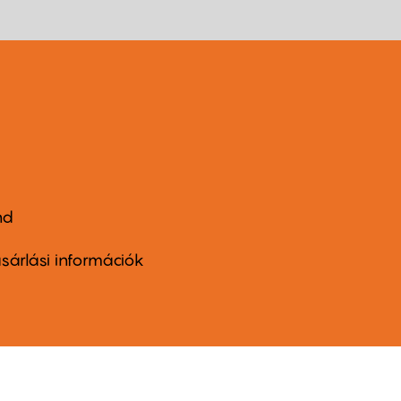
nd
ter
nu
sárlási információk
ond