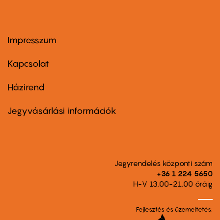
Impresszum
Footer
menu
first
Kapcsolat
Házirend
Footer
menu
second
Jegyvásárlási információk
Jegyrendelés központi szám
+36 1 224 5650
H-V 13.00-21.00 óráig
Fejlesztés és üzemeltetés: