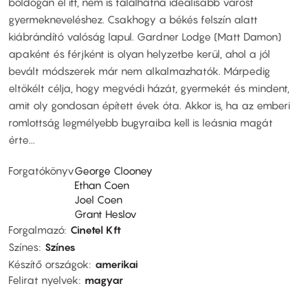
boldogan él itt, nem is találhatna ideálisabb várost
gyermekneveléshez. Csakhogy a békés felszín alatt
kiábrándító valóság lapul. Gardner Lodge (Matt Damon)
apaként és férjként is olyan helyzetbe kerül, ahol a jól
bevált módszerek már nem alkalmazhatók. Márpedig
eltökélt célja, hogy megvédi házát, gyermekét és mindent,
amit oly gondosan épített évek óta. Akkor is, ha az emberi
romlottság legmélyebb bugyraiba kell is leásnia magát
érte...
Forgatókönyv
George Clooney
Ethan Coen
Joel Coen
Grant Heslov
Forgalmazó
Cinetel Kft
Színes
Színes
Készítő országok
amerikai
Felirat nyelvek
magyar