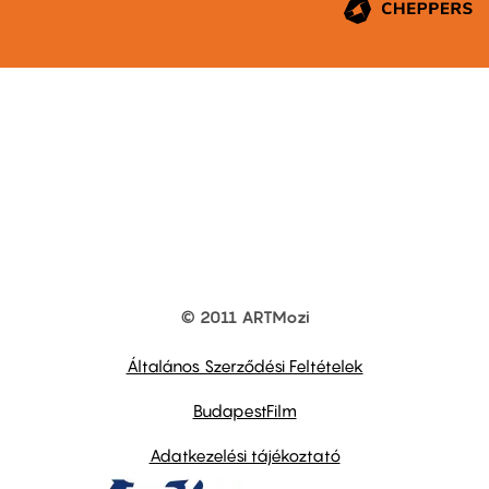
© 2011 ARTMozi
Footer
other
links
Általános Szerződési Feltételek
BudapestFilm
Adatkezelési tájékoztató