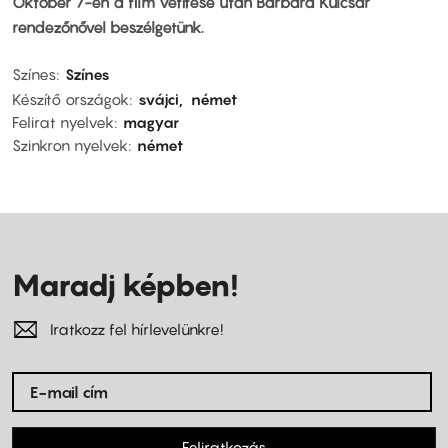
Október 7-én a film vetítése után Barbara Kulcsar
rendezőnővel beszélgetünk.
Színes
Színes
Készítő országok
svájci
német
Felirat nyelvek
magyar
Szinkron nyelvek
német
Maradj képben!
Iratkozz fel hírlevelünkre!
Feliratkozás