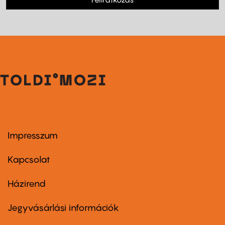
Impresszum
Footer
menu
first
Kapcsolat
Házirend
Footer
menu
second
Jegyvásárlási információk