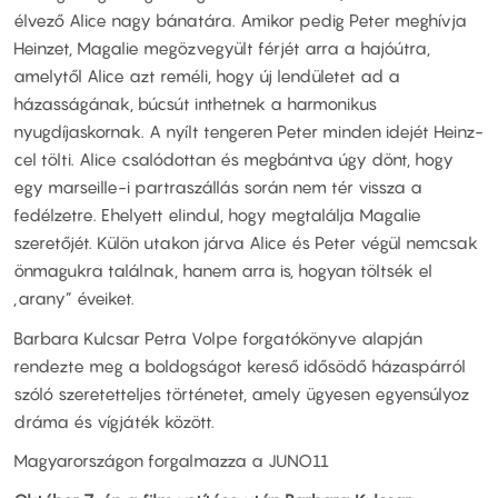
élvező Alice nagy bánatára. Amikor pedig Peter meghívja
Heinzet, Magalie megözvegyült férjét arra a hajóútra,
amelytől Alice azt reméli, hogy új lendületet ad a
házasságának, búcsút inthetnek a harmonikus
nyugdíjaskornak. A nyílt tengeren Peter minden idejét Heinz-
cel tölti. Alice csalódottan és megbántva úgy dönt, hogy
egy marseille-i partraszállás során nem tér vissza a
fedélzetre. Ehelyett elindul, hogy megtalálja Magalie
szeretőjét. Külön utakon járva Alice és Peter végül nemcsak
önmagukra találnak, hanem arra is, hogyan töltsék el
„arany” éveiket.
Barbara Kulcsar Petra Volpe forgatókönyve alapján
rendezte meg a boldogságot kereső idősödő házaspárról
szóló szeretetteljes történetet, amely ügyesen egyensúlyoz
dráma és vígjáték között.
Magyarországon forgalmazza a JUNO11