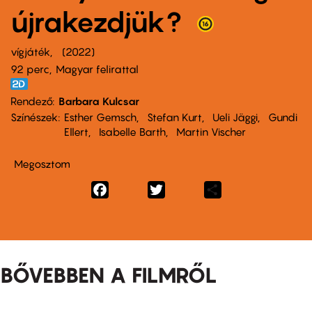
újrakezdjük?
vígjáték
2022
92 perc,
Magyar felirattal
Rendező
Barbara Kulcsar
Színészek
Esther Gemsch
Stefan Kurt
Ueli Jäggi
Gundi
Ellert
Isabelle Barth
Martin Vischer
Megosztom
Facebook
Twitter
Share
BŐVEBBEN A FILMRŐL