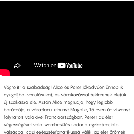
Végre itt a szabadság! Alice és Peter jókedvűen ünneplik
nyugdíjba-vonulásukat, és várakozással tekintenek életük
új szakasza elé. Aztán Alice megtudja, hogy legjobb
barátnője, a váratlanul elhunyt Magalie, 15 éven át viszonyt
folytatott valakivel Franciaországban. Petert az élet
végességével való szembesülés sodorja egzisztenciális
válságba: igazi egészségfanatikussá válik, az élet örömeit