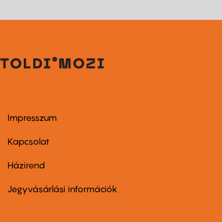
Impresszum
Footer
menu
first
Kapcsolat
Házirend
Footer
menu
second
Jegyvásárlási információk