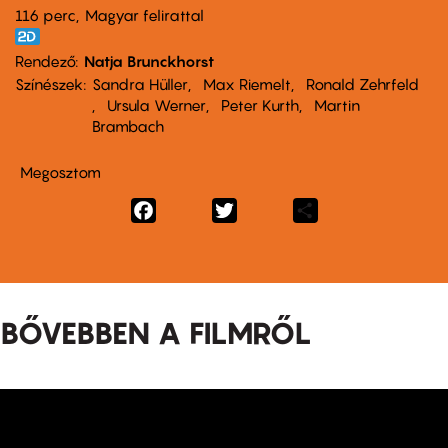
116 perc,
Magyar felirattal
Rendező
Natja Brunckhorst
Színészek
Sandra Hüller
Max Riemelt
Ronald Zehrfeld
Ursula Werner
Peter Kurth
Martin
Brambach
Megosztom
Facebook
Twitter
Share
BŐVEBBEN A FILMRŐL