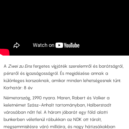
A
Zwei zu Eins
fergetes vígjáték szerelemről és barátságról,
pénzről és igazságosságról. És megidézése annak a
különleges korszaknak, amikor minden lehetségesnek tűnt.
Korhatár: 8 év
Németország, 1990 nyara. Maren, Robert és Volker a
keletnémet Szász-Anhalt tartományban, Halberstadt
városában nőtt fel. A három jóbarát egy föld alatti
bunkerben véletlenül rábukkan az NDK ott tárolt,
megsemmisítésre váró millióira, és nagy hátizsákokban