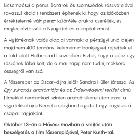
kicsempészi a pénzt. Barátok és szomszédok részvételével
ravaszul kitalált rendszert építenek ki, hogy az időközben
értéktelenné vált pénzt különféle árukra cseréljék, és
megleckéztessék a Nyugatot és a kapitalizmust.
A vígjátéknak valós alapjai vannak: a pénzügyi unió idején
majdnem 400 tonnányi keletnémet bankjegyet rejtettek el
a föld alatt Halberstadt közelében. Biztos, hogy a pénz egy
részének lába kelt, de a mai napig nem tudni, mekkora
összegről van szó.
A főszerepet az Oscar-díjra jelölt Sandra Hüller játssza. Az
Egy zuhanás anatómiája
és az
Érdekvédelmi terület
című
filmekkel nemzetközi szinten aratott sikerei után ezzel a
vígjátékkal újra Németországban forgatott egy nagyszerű
csapat tagjaként.
Október 13-án a Művész moziban a vetítés után
beszélgetés a film főszereplőjével, Peter Kurth-tal.