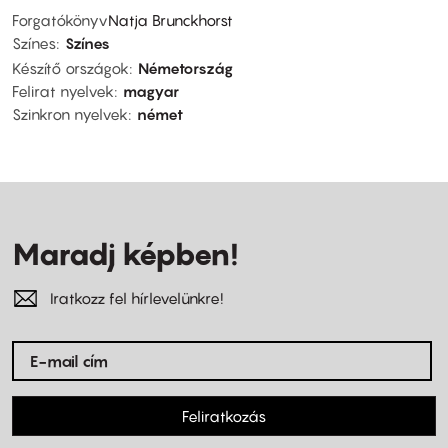
Forgatókönyv
Natja Brunckhorst
Színes
Színes
Készítő országok
Németország
Felirat nyelvek
magyar
Szinkron nyelvek
német
Maradj képben!
Iratkozz fel hírlevelünkre!
Feliratkozás