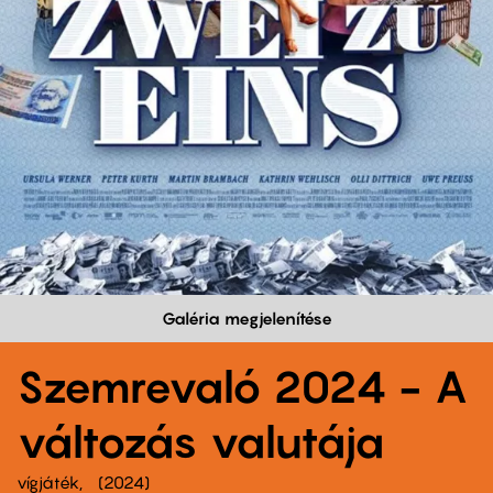
Galéria megjelenítése
Szemrevaló 2024 - A
változás valutája
vígjáték
2024