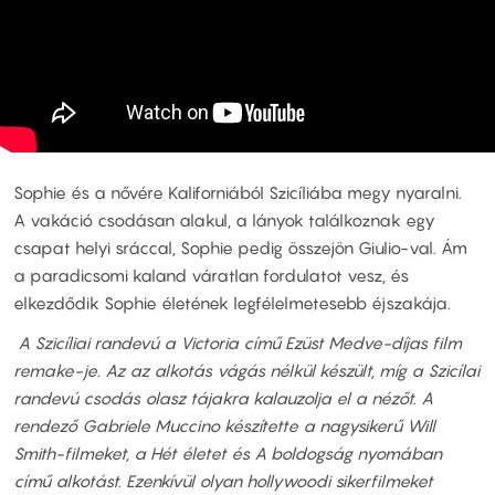
Sophie és a nővére Kaliforniából Szicíliába megy nyaralni.
A vakáció csodásan alakul, a lányok találkoznak egy
csapat helyi sráccal, Sophie pedig összejön Giulio-val. Ám
a paradicsomi kaland váratlan fordulatot vesz, és
elkezdődik Sophie életének legfélelmetesebb éjszakája.
A Szicíliai randevú a Victoria című Ezüst Medve-díjas film
remake-je. Az az alkotás vágás nélkül készült, míg a Szicílai
randevú csodás olasz tájakra kalauzolja el a nézőt. A
rendező Gabriele Muccino készítette a nagysikerű Will
Smith-filmeket, a Hét életet és A boldogság nyomában
című alkotást. Ezenkívül olyan hollywoodi sikerfilmeket