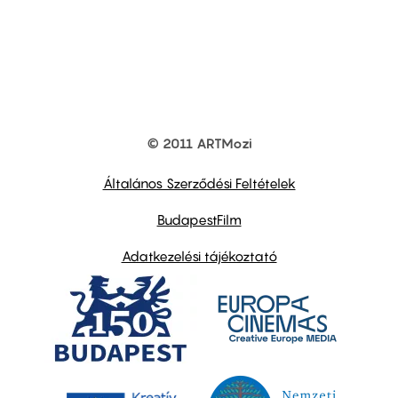
© 2011 ARTMozi
Footer
other
links
Általános Szerződési Feltételek
BudapestFilm
Adatkezelési tájékoztató