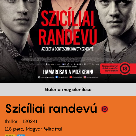
Galéria megjelenítése
Szicíliai randevú
thriller
2024
118 perc,
Magyar felirattal