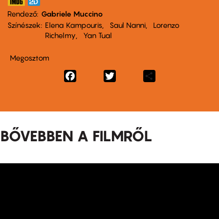
Rendező
Gabriele Muccino
Színészek
Elena Kampouris
Saul Nanni
Lorenzo
Richelmy
Yan Tual
Megosztom
Facebook
Twitter
Share
BŐVEBBEN A FILMRŐL