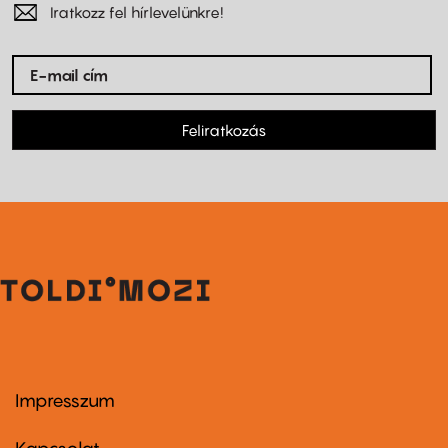
Iratkozz fel hírlevelünkre!
Feliratkozás
Impresszum
Footer
menu
first