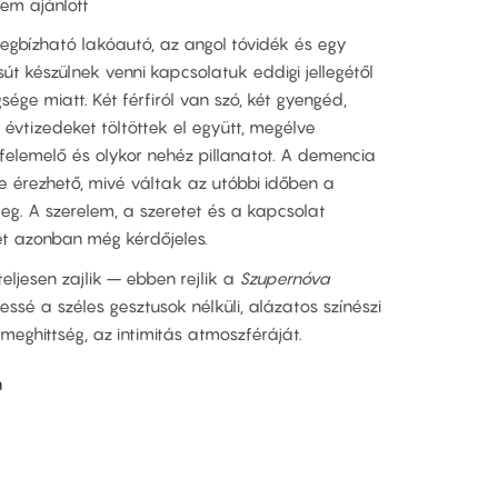
em ajánlott
megbízható lakóautó, az angol tóvidék és egy
út készülnek venni kapcsolatuk eddigi jellegétől
sége miatt. Két férfiról van szó, két gyengéd,
k évtizedeket töltöttek el együtt, megélve
felemelő és olykor nehéz pillanatot. A demencia
e érezhető, mivé váltak az utóbbi időben a
eg. A szerelem, a szeretet és a kapcsolat
et azonban még kérdőjeles.
ljesen zajlik – ebben rejlik a
Szupernóva
ssé a széles gesztusok nélküli, alázatos színészi
meghittség, az intimitás atmoszféráját.
n