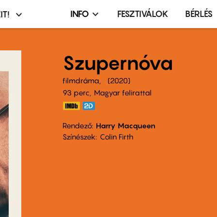
INFO
FESZTIVÁLOK
BÉRLÉS
IT!
Infó,
asztó
esemény,
terembérlés
Szupernóva
menü
filmdráma
2020
93 perc,
Magyar felirattal
Rendező
Harry Macqueen
Színészek
Colin Firth