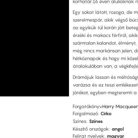
korhatár:16 éven aluliaknak n
Egy sokat látott, rozoga, de 
szerelmespár, akik végső búcs
az egyikük túl korán jött beteg
érzéki és makacs férfiról, aki
számtalan kalandot, élményt, 
még nincs markánsan jelen, d
hétköznapok és hogy mi közel
átalakulóban van, a végkifejl
Drámájuk lassan és méltóságte
varázsa és ez teszi emlékezete
játékot, egyben megteremti a 
Forgatókönyv
Harry Macquee
Forgalmazó
Cirko
Színes
Színes
Készítő országok
angol
Felirat nyelvek
magyar