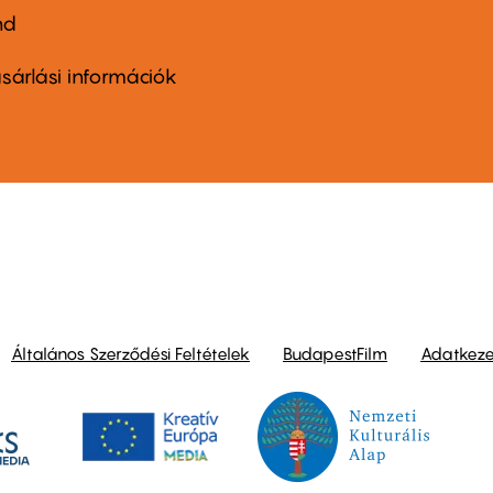
nd
ter
nu
sárlási információk
ond
Általános Szerződési Feltételek
BudapestFilm
Adatkezel