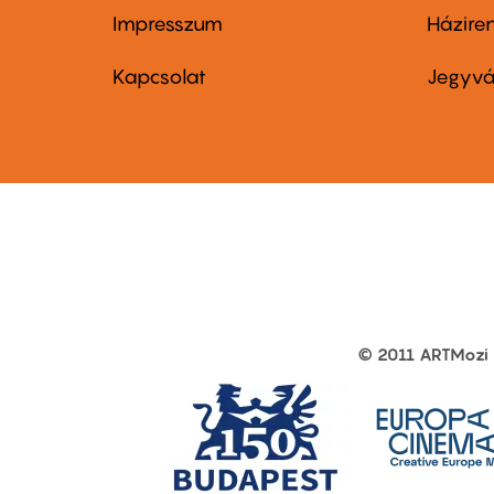
Impresszum
Házire
Footer
Foo
menu
me
Kapcsolat
Jegyvá
first
sec
© 2011 ARTMozi
Footer
other
links