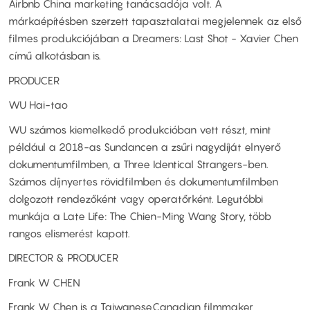
Airbnb China marketing tanácsadója volt. A
márkaépítésben szerzett tapasztalatai megjelennek az első
filmes produkciójában a Dreamers: Last Shot - Xavier Chen
című alkotásban is.
PRODUCER
WU Hai-tao
WU számos kiemelkedő produkcióban vett részt, mint
például a 2018-as Sundancen a zsűri nagydíját elnyerő
dokumentumfilmben, a Three Identical Strangers-ben.
Számos díjnyertes rövidfilmben és dokumentumfilmben
dolgozott rendezőként vagy operatőrként. Legutóbbi
munkája a Late Life: The Chien-Ming Wang Story, több
rangos elismerést kapott.
DIRECTOR & PRODUCER
Frank W CHEN
Frank W Chen is a TaiwaneseCanadian filmmaker,