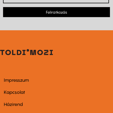
Feliratkozás
Impresszum
Footer
menu
first
Kapcsolat
Házirend
Footer
menu