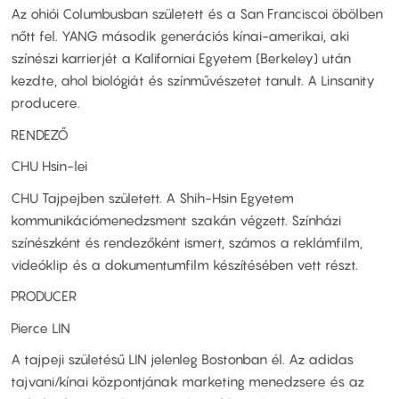
Az ohiói Columbusban született és a San Franciscoi öbölben
nőtt fel. YANG második generációs kínai-amerikai, aki
színészi karrierjét a Kaliforniai Egyetem (Berkeley) után
kezdte, ahol biológiát és színművészetet tanult. A Linsanity
producere.
RENDEZŐ
CHU Hsin-lei
CHU Tajpejben született. A Shih-Hsin Egyetem
kommunikációmenedzsment szakán végzett. Színházi
színészként és rendezőként ismert, számos a reklámfilm,
videóklip és a dokumentumfilm készítésében vett részt.
PRODUCER
Pierce LIN
A tajpeji születésű LIN jelenleg Bostonban él. Az adidas
tajvani/kínai központjának marketing menedzsere és az