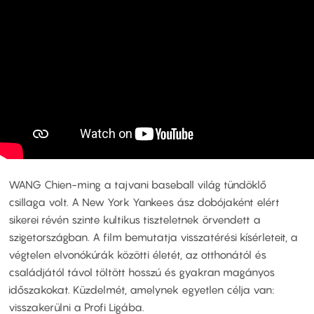
WANG Chien-ming a tajvani baseball világ tündöklő
csillaga volt. A New York Yankees ász dobójaként elért
sikerei révén szinte kultikus tiszteletnek örvendett a
szigetországban. A film bemutatja visszatérési kísérleteit, a
végtelen elvonókúrák közötti életét, az otthonától és
családjától távol töltött hosszú és gyakran magányos
időszakokat. Küzdelmét, amelynek egyetlen célja van:
visszakerülni a Profi Ligába.