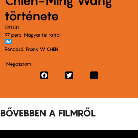
Chien-Ming Wang
története
2018
97 perc,
Magyar felirattal
Rendező
Frank W CHEN
Megosztom
Facebook
Twitter
Share
BŐVEBBEN A FILMRŐL