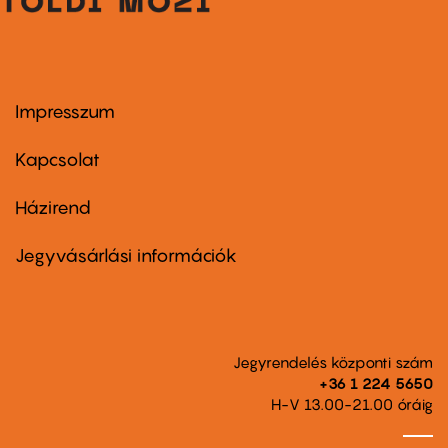
Impresszum
Footer
menu
first
Kapcsolat
Házirend
Footer
menu
second
Jegyvásárlási információk
Jegyrendelés központi szám
+36 1 224 5650
H-V 13.00-21.00 óráig