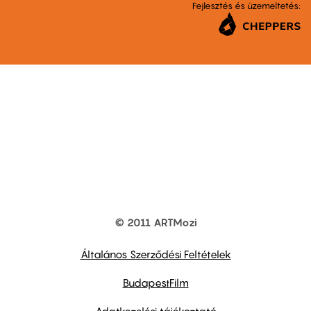
Fejlesztés és üzemeltetés:
© 2011 ARTMozi
Footer
other
links
Általános Szerződési Feltételek
BudapestFilm
Adatkezelési tájékoztató