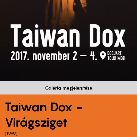
Galéria megjelenítése
Taiwan Dox -
Virágsziget
1999