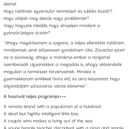
élettel.
Hogy találnak egyensúlyt természet és túlélés között?
Hogy oldják meg életük nagy problémáit?
Vagy hagyják inkább, hogy elnyeljen mindent a
gyönyörűséges óceán?
“Ahogy megérkeztem a szigetre, a teljes ellentétét találtam
mindannak amit előzetesen gondoltam róla. Zavarba ejtett
az a szívósság, ahogy e maroknyi ember a tengerrel
szembeszáll. Ugyanakkor a megadás is, ahogy alárendelik
magukat a természet törvényeinek. Mindez a
gyermekkorom emlékeit hívta elő, és arra késztetett, hogy
átgondoljam zűrzavaros városi életemet.”
A fesztivál teljes programja>>>
A remote Island with a population of a hundred.
A deaf but hightly intelligent little boy.
A couple who makes a living out of the sea.
A young female teacher discontent with a plain and simple