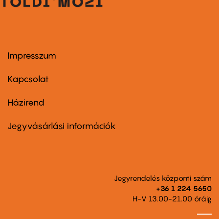
Impresszum
Footer
menu
first
Kapcsolat
Házirend
Footer
menu
second
Jegyvásárlási információk
Jegyrendelés központi szám
+36 1 224 5650
H-V 13.00-21.00 óráig