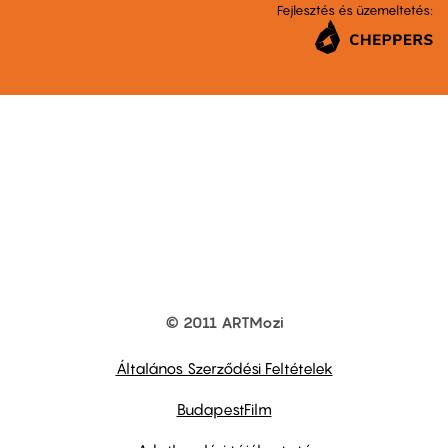
Fejlesztés és üzemeltetés:
© 2011 ARTMozi
Footer
other
links
Általános Szerződési Feltételek
BudapestFilm