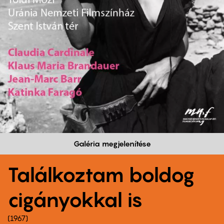
Galéria megjelenítése
Találkoztam boldog
cigányokkal is
1967