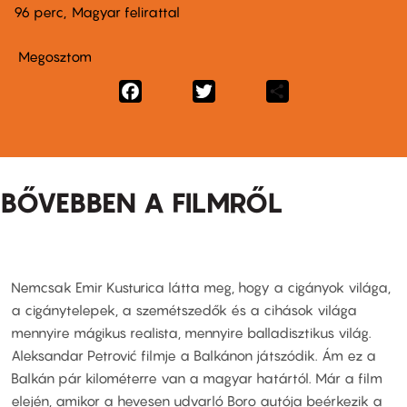
96 perc,
Magyar felirattal
Megosztom
Facebook
Twitter
Share
BŐVEBBEN A FILMRŐL
Nemcsak Emir Kusturica látta meg, hogy a cigányok világa,
a cigánytelepek, a szemétszedők és a cihások világa
mennyire mágikus realista, mennyire balladisztikus világ.
Aleksandar Petrović filmje a Balkánon játszódik. Ám ez a
Balkán pár kilométerre van a magyar határtól. Már a film
elején, amikor a hevesen udvarló Boro autója beérkezik a