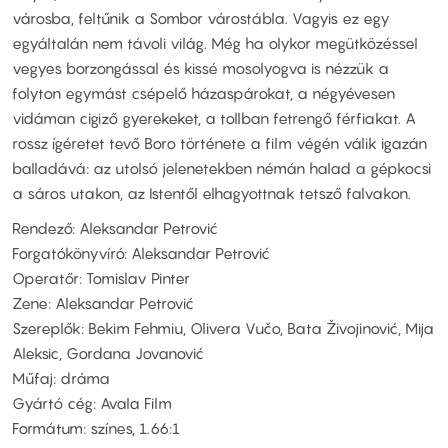
városba, feltűnik a Sombor várostábla. Vagyis ez egy
egyáltalán nem távoli világ. Még ha olykor megütközéssel
vegyes borzongással és kissé mosolyogva is nézzük a
folyton egymást csépelő házaspárokat, a négyévesen
vidáman cigiző gyerekeket, a tollban fetrengő férfiakat. A
rossz ígéretet tevő Boro története a film végén válik igazán
balladává: az utolsó jelenetekben némán halad a gépkocsi
a sáros utakon, az Istentől elhagyottnak tetsző falvakon.
Rendező: Aleksandar Petrović
Forgatókönyvíró: Aleksandar Petrović
Operatőr: Tomislav Pinter
Zene: Aleksandar Petrović
Szereplők: Bekim Fehmiu, Olivera Vučo, Bata Živojinović, Mija
Aleksic, Gordana Jovanović
Műfaj: dráma
Gyártó cég: Avala Film
Formátum: színes, 1.66:1