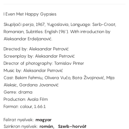
I Even Met Happy Gypsies
Skupljači perja, 1967, Yugoslavia, Language: Serb-Croat,
Romanian, Subtitles: English (96’). With introduction by
Aleksandar Erdeljanović.
Directed by: Aleksandar Petrović
Screenplay by: Aleksandar Petrović
Director of photography: Tomislav Pinter
Music by: Aleksandar Petrović
Cast: Bekim Fehmiu, Olivera Vučo, Bata Živojinović, Mija
Aleksic, Gordana Jovanović
Genre: drama
Production: Avala Film
Format: colour, 1.66:1
Felirat nyelvek
magyar
Szinkron nyelvek
román
Szerb-horvát