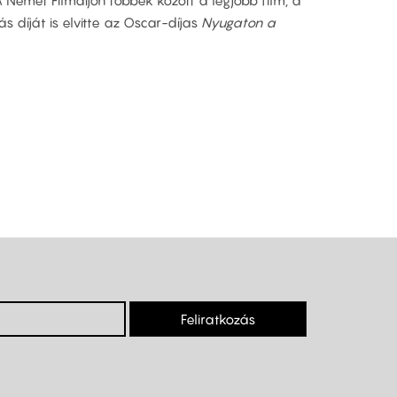
A Német Filmdíjon többek között a legjobb film, a
s díját is elvitte az Oscar-díjas
Nyugaton a
Feliratkozás