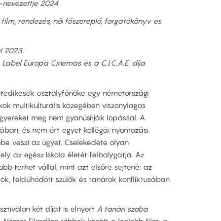
-nevezettje 2024
film, rendezés, női főszereplő, forgatókönyv és
ál 2023:
abel Europa Cinemas és a C.I.C.A.E. díja
 hetedikesek osztályfőnöke egy németországi
kok multikulturális közegében viszonylagos
gyereket meg nem gyanúsítják lopással. A
gában, és nem ért egyet kollégái nyomozási
ébe veszi az ügyet. Cselekedete olyan
ly az egész iskola életét felbolygatja. Az
bb terhet vállal, mint azt elsőre sejtené: az
ók, feldühödött szülők és tanárok konfliktusában
sztiválon két díjat is elnyert
A tanári szoba