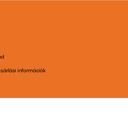
nd
ter
nu
sárlási információk
ond