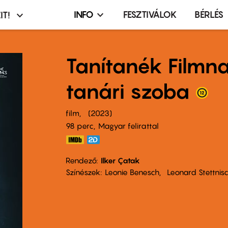
INFO
FESZTIVÁLOK
BÉRLÉS
IT!
Infó,
asztó
esemény,
terembérlés
Tanítanék Filmn
menü
tanári szoba
film
2023
98 perc,
Magyar felirattal
Rendező
Ilker Çatak
Színészek
Leonie Benesch
Leonard Stettnis