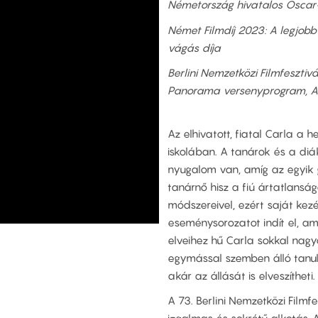
Németország hivatalos Oscar
Német Filmdíj 2023: A legjobb 
vágás díja
Berlini Nemzetközi Filmfesztiv
Panorama versenyprogram, A L
Az elhivatott, fiatal Carla a
iskolában. A tanárok és a diá
nyugalom van, amíg az egyik 
tanárnő hisz a fiú ártatlansá
módszereivel, ezért saját kez
eseménysorozatot indít el, ame
elveihez hű Carla sokkal nagyo
egymással szemben álló tanul
akár az állását is elveszítheti.
A 73. Berlini Nemzetközi Filmfe