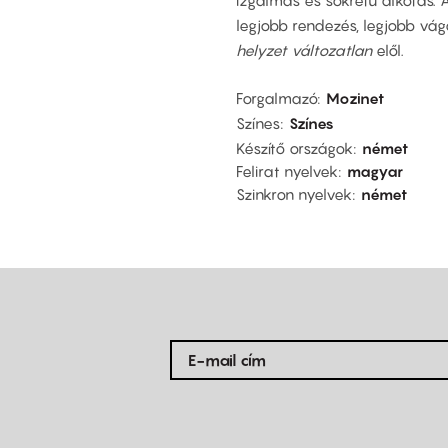
izgalmas és sokrétű alkotás. 
legjobb rendezés, legjobb vágá
helyzet változatlan
elől.
Forgalmazó
Mozinet
Színes
Színes
Készítő országok
német
Felirat nyelvek
magyar
Szinkron nyelvek
német