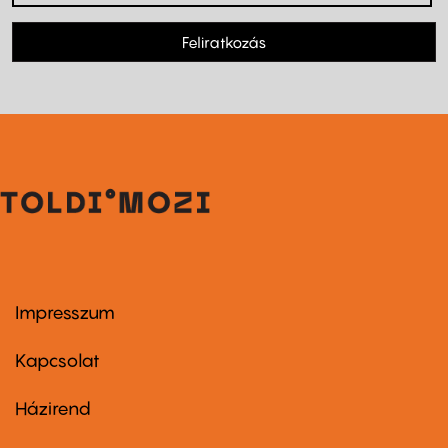
Feliratkozás
Impresszum
Footer
menu
first
Kapcsolat
Házirend
Footer
menu
second