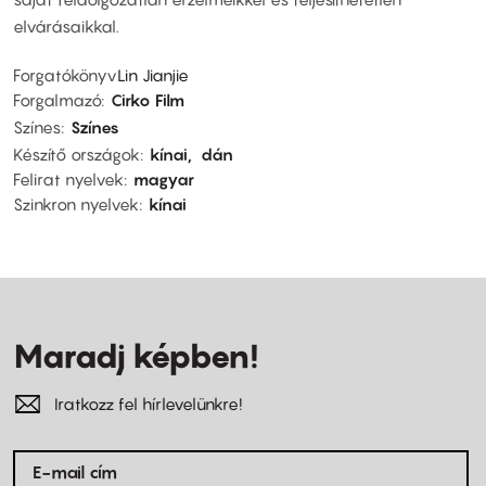
elvárásaikkal.
Forgatókönyv
Lin Jianjie
Forgalmazó
Cirko Film
Színes
Színes
Készítő országok
kínai
dán
Felirat nyelvek
magyar
Szinkron nyelvek
kínai
Maradj képben!
Iratkozz fel hírlevelünkre!