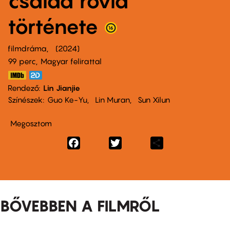
család rövid
története
filmdráma
2024
99 perc,
Magyar felirattal
Rendező
Lin Jianjie
Színészek
Guo Ke-Yu
Lin Muran
Sun Xilun
Megosztom
Facebook
Twitter
Share
BŐVEBBEN A FILMRŐL