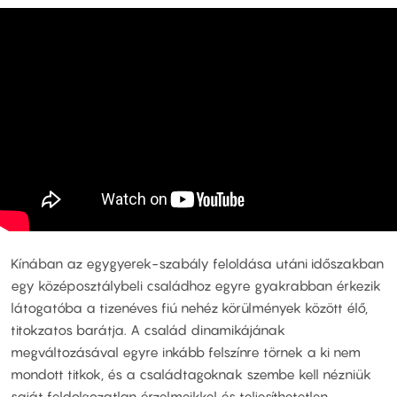
Kínában az egygyerek-szabály feloldása utáni időszakban
egy középosztálybeli családhoz egyre gyakrabban érkezik
látogatóba a tizenéves fiú nehéz körülmények között élő,
titokzatos barátja. A család dinamikájának
megváltozásával egyre inkább felszínre törnek a ki nem
mondott titkok, és a családtagoknak szembe kell nézniük
saját feldolgozatlan érzelmeikkel és teljesíthetetlen