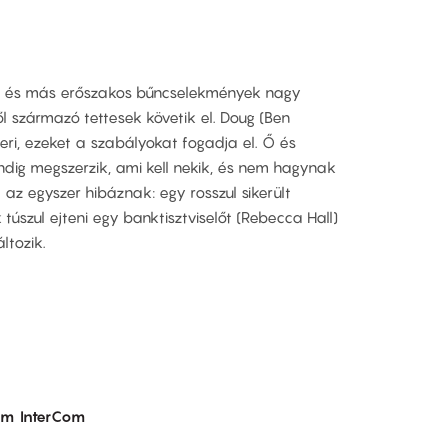
k és más erőszakos bűncselekmények nagy
l származó tettesek követik el. Doug (Ben
ismeri, ezeket a szabályokat fogadja el. Ő és
ig megszerzik, ami kell nekik, és nem hagynak
z egyszer hibáznak: egy rosszul sikerült
úszul ejteni egy banktisztviselőt (Rebecca Hall)
ltozik.
om
InterCom