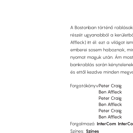
A Bostonban történő rabláso
részét ugyanabból a kerületbő
Affleck) itt él: ezt a világot 
emberei sosem haboznak, mind
nyomot maguk után. Ám most a
bankrablás során kénytelenek t
és ettől kezdve minden megvá
Forgatókönyv
Peter Craig
Ben Affleck
Peter Craig
Ben Affleck
Peter Craig
Ben Affleck
Forgalmazó
InterCom
InterC
Színes
Színes