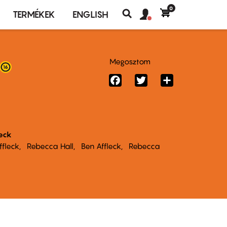
0
Felhasználó
Felhasználói
TERMÉKEK
ENGLISH
fiók
Keresés
fiók
menü
menüje
Megosztom
Facebook
Twitter
Share
leck
ffleck
Rebecca Hall
Ben Affleck
Rebecca