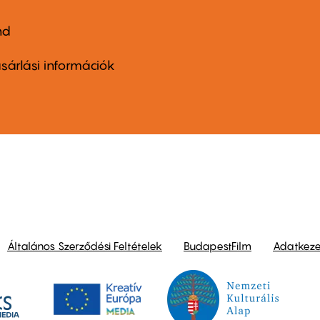
nd
ter
nu
sárlási információk
ond
Általános Szerződési Feltételek
BudapestFilm
Adatkezel