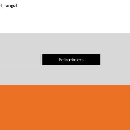
l
angol
Feliratkozás