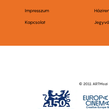
Impresszum
Házire
Footer
Foo
menu
me
Kapcsolat
Jegyvá
first
sec
© 2011 ARTMozi
Footer
other
links