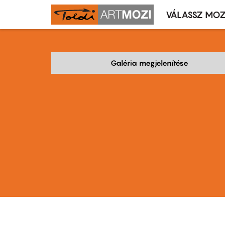
VÁLASSZ MOZ
Mozivál
Ugrás
menü
a
tartalomra
Galéria megjelenítése