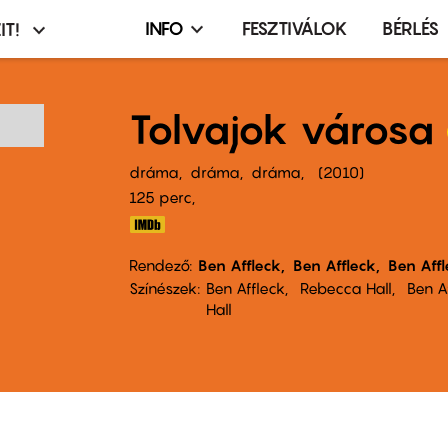
INFO
FESZTIVÁLOK
BÉRLÉS
IT!
Infó,
asztó
esemény,
terembérlés
Tolvajok városa
menü
dráma
dráma
dráma
2010
125 perc,
Rendező
Ben Affleck
Ben Affleck
Ben Aff
Színészek
Ben Affleck
Rebecca Hall
Ben A
Hall