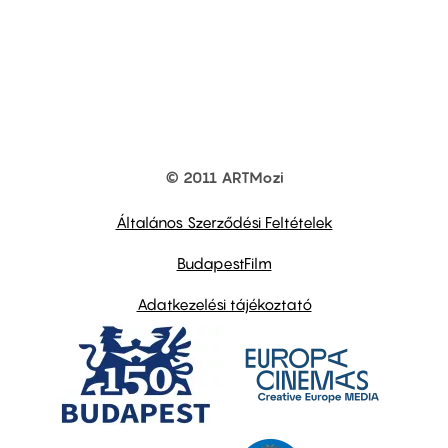
© 2011 ARTMozi
Footer
other
links
Általános Szerződési Feltételek
BudapestFilm
Adatkezelési tájékoztató