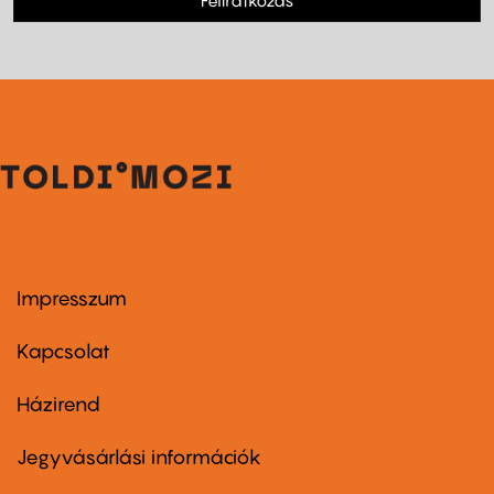
Feliratkozás
Impresszum
Footer
menu
first
Kapcsolat
Házirend
Footer
menu
second
Jegyvásárlási információk