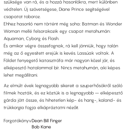
szüksége van rá, és a hozzá hasonlókra, mert különben
védtelen. Új szövetségese, Diane Prince segítségével
csapatot toboroz.
Ehhez hasonló nem történt még soha: Batman és Wonder
Woman mellé felsorakozik egy csapat metahumán:
Aquaman, Cyborg és Flash.
És amikor végre összefognak, rá kell jönniük, hogy talán
még az ő egyesített erejük is kevés. Lassúak voltak. A
Földet fenyegető katasztrófa már nagyon közel jár, és
elképesztő hatalommal bír. Nincs metahumán, aki képes
lehet megállítani.
Az elmúlt évek legnagyobb sikereit a szuperhősökről szóló
filmek hozták, és ez köztük is a legnagyobb – elképesztő
gárda jött össze, és hihetetlen kép- és hang-, kaland- és
trükkorgia fogja elkápráztatni nézőit.
Forgatókönyv
Dean Bill Finger
Bob Kane