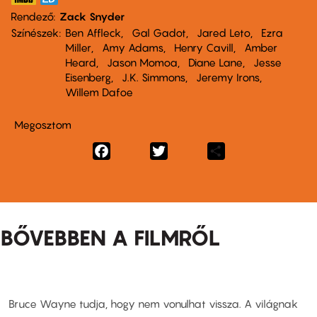
Rendező
Zack Snyder
Színészek
Ben Affleck
Gal Gadot
Jared Leto
Ezra
Miller
Amy Adams
Henry Cavill
Amber
Heard
Jason Momoa
Diane Lane
Jesse
Eisenberg
J.K. Simmons
Jeremy Irons
Willem Dafoe
Megosztom
Facebook
Twitter
Share
BŐVEBBEN A FILMRŐL
Bruce Wayne tudja, hogy nem vonulhat vissza. A világnak