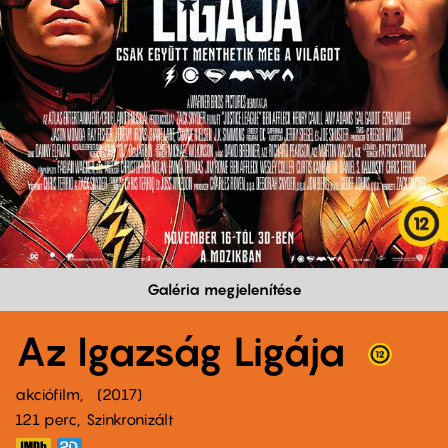
Galéria megjelenítése
Az Igazság Ligája
akciófilm
2017
121 perc,
Szinkronizált