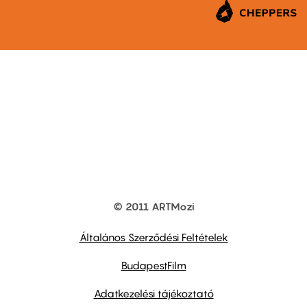
© 2011 ARTMozi
Footer
other
links
Általános Szerződési Feltételek
BudapestFilm
Adatkezelési tájékoztató