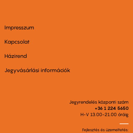
Impresszum
Footer
menu
first
Kapcsolat
Házirend
Footer
menu
second
Jegyvásárlási információk
Jegyrendelés központi szám
+36 1 224 5650
H-V 13.00-21.00 óráig
Fejlesztés és üzemeltetés: