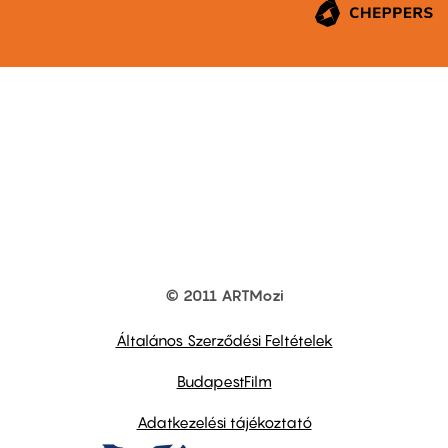
© 2011 ARTMozi
Footer
other
links
Általános Szerződési Feltételek
BudapestFilm
Adatkezelési tájékoztató