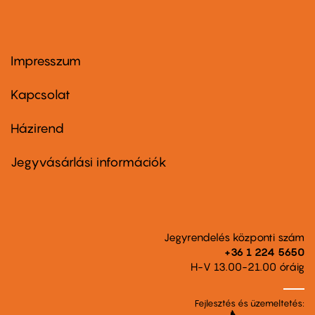
Impresszum
Footer
menu
first
Kapcsolat
Házirend
Footer
menu
second
Jegyvásárlási információk
Jegyrendelés központi szám
+36 1 224 5650
H-V 13.00-21.00 óráig
Fejlesztés és üzemeltetés: