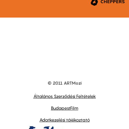
© 2011 ARTMozi
Footer
other
links
Általános Szerződési Feltételek
BudapestFilm
Adatkezelési tájékoztató