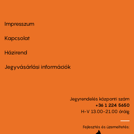
Impresszum
Footer
menu
first
Kapcsolat
Házirend
Footer
menu
second
Jegyvásárlási információk
Jegyrendelés központi szám
+36 1 224 5650
H-V 13.00-21.00 óráig
Fejlesztés és üzemeltetés: