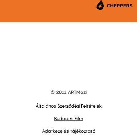
© 2011 ARTMozi
Footer
other
links
Általános Szerződési Feltételek
BudapestFilm
Adatkezelési tájékoztató