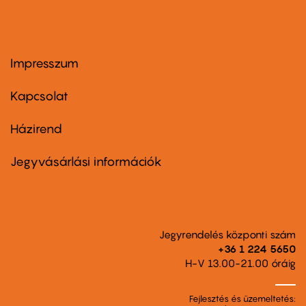
Impresszum
Footer
menu
first
Kapcsolat
Házirend
Footer
menu
second
Jegyvásárlási információk
Jegyrendelés központi szám
+36 1 224 5650
H-V 13.00-21.00 óráig
Fejlesztés és üzemeltetés: