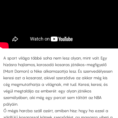
A sport világa többé soha nem lesz olyan, mint volt. Egy
hízásra hajlamos, korosodó kosaras játékos-megfigyelő
(Matt Damon) a Nike alkamazottja lesz. És szenvedélyesen
keresi azt a kosarast, akivel szerződve az akkor még kis
cég megmutathatja a világnak, mit tud. Keresi, keresi, és
végül megtalálja az emberét: egy olyan játékos
személyében, aki még egy percet sem töltött az NBA
pályáin.
Ő mégis harcba száll azért, amiben hisz: hogy ha ezzel a
zöldfülű kosarassal kötnek szerződést, az magasra viheti a