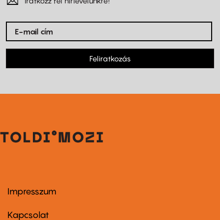
Iratkozz fel hírlevelünkre!
Feliratkozás
Impresszum
Footer
menu
first
Kapcsolat