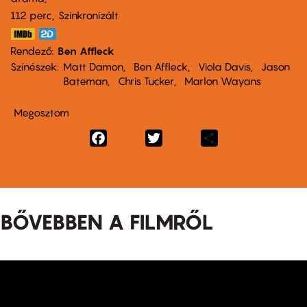
112 perc,
Szinkronizált
Rendező
Ben Affleck
Színészek
Matt Damon
Ben Affleck
Viola Davis
Jason
Bateman
Chris Tucker
Marlon Wayans
Megosztom
Facebook
Twitter
Share
BŐVEBBEN A FILMRŐL