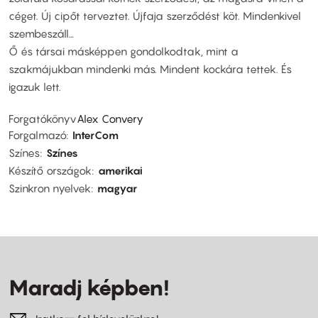
céget. Új cipőt terveztet. Újfaja szerződést köt. Mindenkivel
szembeszáll…
Ő és társai másképpen gondolkodtak, mint a
szakmájukban mindenki más. Mindent kockára tettek. És
igazuk lett.
Forgatókönyv
Alex Convery
Forgalmazó
InterCom
Színes
Színes
Készítő országok
amerikai
Szinkron nyelvek
magyar
Maradj képben!