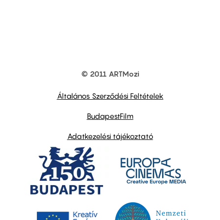
© 2011 ARTMozi
Footer
other
links
Általános Szerződési Feltételek
BudapestFilm
Adatkezelési tájékoztató