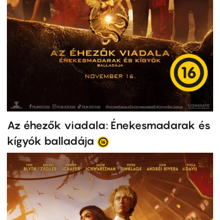
Az éhezők viadala: Énekesmadarak és
kígyók balladája