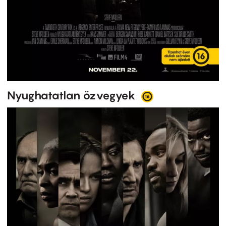
Nyughatatlan özvegyek