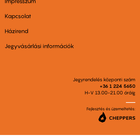
Impresszum
Footer
menu
first
Kapcsolat
Házirend
Footer
menu
second
Jegyvásárlási információk
Jegyrendelés központi szám
+36 1 224 5650
H-V 13.00-21.00 óráig
Fejlesztés és üzemeltetés: