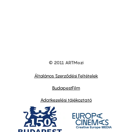
© 2011 ARTMozi
Footer
other
links
Általános Szerződési Feltételek
BudapestFilm
Adatkezelési tájékoztató