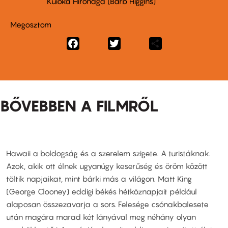
Kuioka Hironaga (Barb Higgins)
Megosztom
Facebook
Twitter
Share
BŐVEBBEN A FILMRŐL
Hawaii a boldogság és a szerelem szigete. A turistáknak.
Azok, akik ott élnek ugyanúgy keserűség és öröm között
töltik napjaikat, mint bárki más a világon. Matt King
(George Clooney) eddigi békés hétköznapjait például
alaposan összezavarja a sors. Felesége csónakbalesete
után magára marad két lányával meg néhány olyan