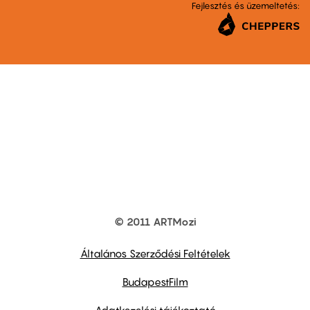
Fejlesztés és üzemeltetés:
© 2011 ARTMozi
Footer
other
links
Általános Szerződési Feltételek
BudapestFilm
Adatkezelési tájékoztató