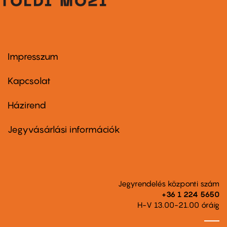
Impresszum
Footer
menu
first
Kapcsolat
Házirend
Footer
menu
second
Jegyvásárlási információk
Jegyrendelés központi szám
+36 1 224 5650
H-V 13.00-21.00 óráig