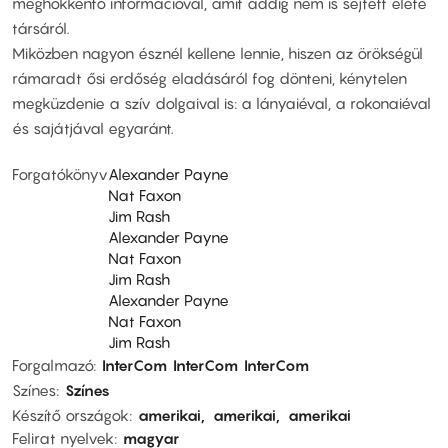
meghökkentő információval, amit addig nem is sejtett élete
társáról.
Miközben nagyon észnél kellene lennie, hiszen az örökségül
rámaradt ősi erdőség eladásáról fog dönteni, kénytelen
megküzdenie a szív dolgaival is: a lányaiéval, a rokonaiéval
és sajátjával egyaránt.
Forgatókönyv
Alexander Payne
Nat Faxon
Jim Rash
Alexander Payne
Nat Faxon
Jim Rash
Alexander Payne
Nat Faxon
Jim Rash
Forgalmazó
InterCom
InterCom
InterCom
Színes
Színes
Készítő országok
amerikai
amerikai
amerikai
Felirat nyelvek
magyar