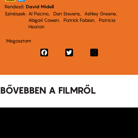
Rendező
David Midell
Színészek
Al Pacino
Dan Stevens
Ashley Greene
Abigail Cowen
Patrick Fabian
Patricia
Heaton
Megosztom
Facebook
Twitter
Share
BŐVEBBEN A FILMRŐL