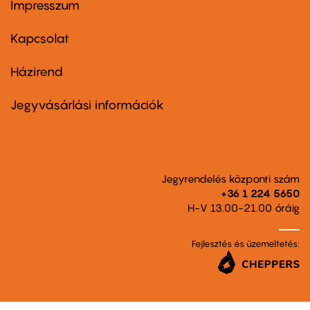
Impresszum
Footer
menu
first
Kapcsolat
Házirend
Footer
menu
second
Jegyvásárlási információk
Jegyrendelés központi szám
+36 1 224 5650
H-V 13.00-21.00 óráig
Fejlesztés és üzemeltetés: