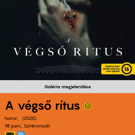
Galéria megjelenítése
A végső rítus
horror
2025
98 perc,
Szinkronizált