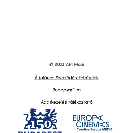
© 2011 ARTMozi
Footer
other
links
Általános Szerződési Feltételek
BudapestFilm
Adatkezelési tájékoztató