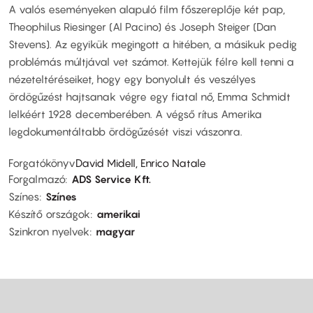
A valós eseményeken alapuló film főszereplője két pap,
Theophilus Riesinger (Al Pacino) és Joseph Steiger (Dan
Stevens). Az egyikük megingott a hitében, a másikuk pedig
problémás múltjával vet számot. Kettejük félre kell tenni a
nézeteltéréseiket, hogy egy bonyolult és veszélyes
ördögűzést hajtsanak végre egy fiatal nő, Emma Schmidt
lelkéért 1928 decemberében. A végső rítus Amerika
legdokumentáltabb ördögűzését viszi vászonra.
Forgatókönyv
David Midell, Enrico Natale
Forgalmazó
ADS Service Kft.
Színes
Színes
Készítő országok
amerikai
Szinkron nyelvek
magyar