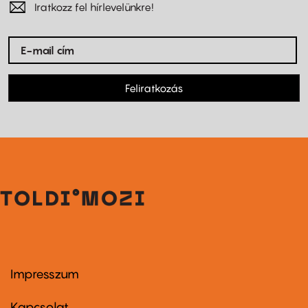
Iratkozz fel hírlevelünkre!
Feliratkozás
Impresszum
Footer
menu
first
Kapcsolat