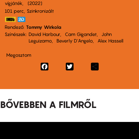
vígjáték
2022
101 perc,
Szinkronizált
Rendező
Tommy Wirkola
Színészek
David Harbour
Cam Gigandet
John
Leguizamo
Beverly D'Angelo
Alex Hassell
Megosztom
Facebook
Twitter
Share
BŐVEBBEN A FILMRŐL