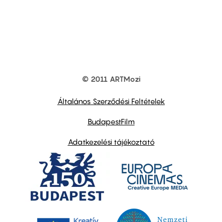
© 2011 ARTMozi
Footer
other
links
Általános Szerződési Feltételek
BudapestFilm
Adatkezelési tájékoztató