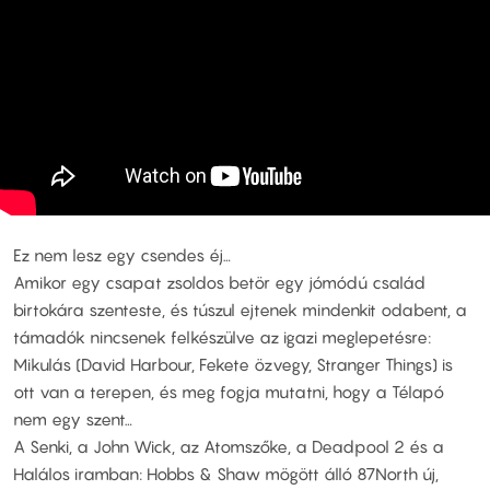
Ez nem lesz egy csendes éj…
Amikor egy csapat zsoldos betör egy jómódú család
birtokára szenteste, és túszul ejtenek mindenkit odabent, a
támadók nincsenek felkészülve az igazi meglepetésre:
Mikulás (David Harbour, Fekete özvegy, Stranger Things) is
ott van a terepen, és meg fogja mutatni, hogy a Télapó
nem egy szent…
A Senki, a John Wick, az Atomszőke, a Deadpool 2 és a
Halálos iramban: Hobbs & Shaw mögött álló 87North új,