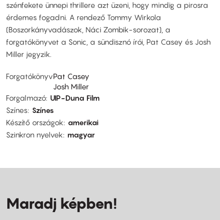
szénfekete ünnepi thrillere azt üzeni, hogy mindig a pirosra
érdemes fogadni. A rendező Tommy Wirkola
(Boszorkányvadászok, Náci Zombik-sorozat), a
forgatókönyvet a Sonic, a sündisznó írói, Pat Casey és Josh
Miller jegyzik.
Forgatókönyv
Pat Casey
Josh Miller
Forgalmazó
UIP-Duna Film
Színes
Színes
Készítő országok
amerikai
Szinkron nyelvek
magyar
Maradj képben!