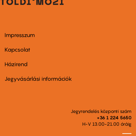
Impresszum
Footer
menu
first
Kapcsolat
Házirend
Footer
menu
second
Jegyvásárlási információk
Jegyrendelés központi szám
+36 1 224 5650
H-V 13.00-21.00 óráig