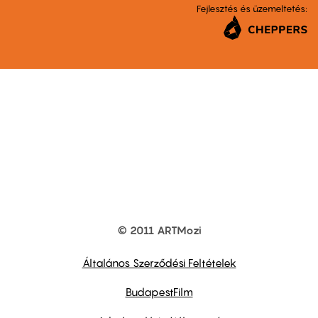
Fejlesztés és üzemeltetés:
© 2011 ARTMozi
Footer
other
links
Általános Szerződési Feltételek
BudapestFilm