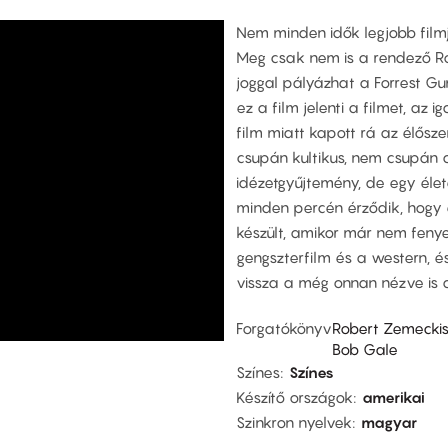
Nem minden idők legjobb film
Meg csak nem is a rendező Rob
joggal pályázhat a Forrest 
ez a film jelenti a filmet, az 
film miatt kapott rá az élősz
csupán kultikus, nem csupán
idézetgyűjtemény, de egy életé
minden percén érződik, hogy
készült, amikor már nem feny
gengszterfilm és a western, 
vissza a még onnan nézve is 
Forgatókönyv
Robert Zemecki
Bob Gale
Színes
Színes
Készítő országok
amerikai
Szinkron nyelvek
magyar