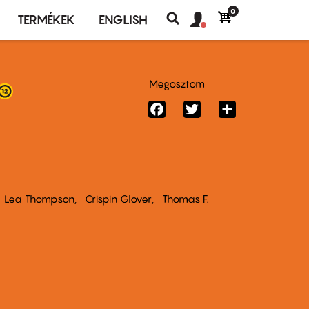
0
Felhasználó
Felhasználói
TERMÉKEK
ENGLISH
fiók
Keresés
fiók
menü
menüje
Megosztom
Facebook
Twitter
Share
Lea Thompson
Crispin Glover
Thomas F.