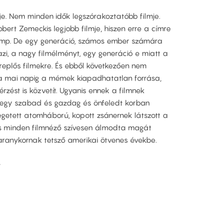
je. Nem minden idők legszórakoztatóbb filmje.
ert Zemeckis legjobb filmje, hiszen erre a címre
Gump. De egy generáció, számos ember számára
igazi, a nagy filmélményt, egy generáció e miatt a
ereplős filmekre. És ebből következően nem
 a mai napig a mémek kiapadhatatlan forrása,
rzést is közvetít. Ugyanis ennek a filmnek
 egy szabad és gazdag és önfeledt korban
egetett atomháború, kopott zsánernek látszott a
és minden filmnéző szívesen álmodta magát
aranykornak tetsző amerikai ötvenes évekbe.
s