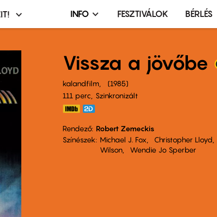
INFO
FESZTIVÁLOK
BÉRLÉS
IT!
Infó,
asztó
esemény,
terembérlés
Vissza a jövőbe
menü
kalandfilm
1985
111 perc,
Szinkronizált
Rendező
Robert Zemeckis
Színészek
Michael J. Fox
Christopher Lloyd
Wilson
Wendie Jo Sperber