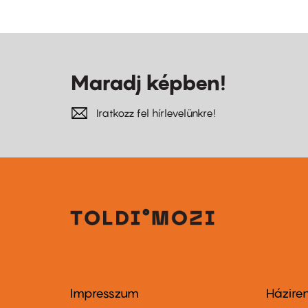
Maradj képben!
Iratkozz fel hírlevelünkre!
Impresszum
Házire
Footer
Foo