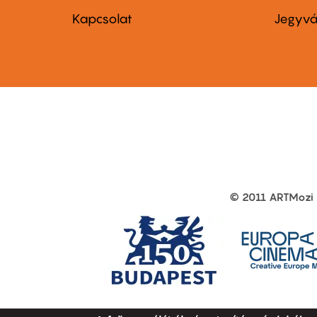
menu
me
Kapcsolat
Jegyvá
first
sec
© 2011 ARTMozi
Footer
other
links