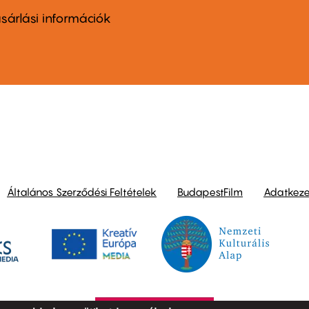
nu
sárlási információk
ond
Általános Szerződési Feltételek
BudapestFilm
Adatkezel