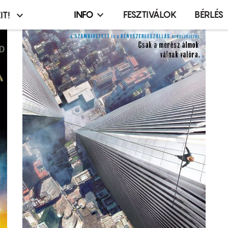
INFO
FESZTIVÁLOK
BÉRLÉS
IT!
Infó,
asztó
esemény,
terembérlés
menü