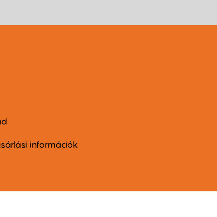
nd
ter
nu
sárlási információk
ond