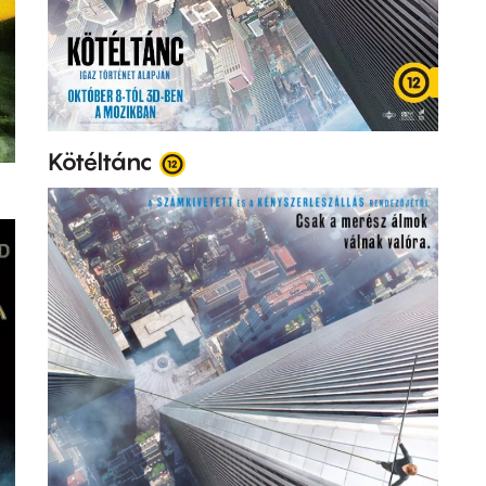
Kötéltánc