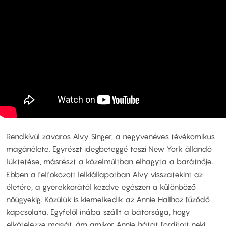
Rendkívül zavaros Alvy Singer, a negyvenéves tévékomikus
magánélete. Egyrészt idegbeteggé teszi New York állandó
lüktetése, másrészt a közelmúltban elhagyta a barátnője.
Ebben a felfokozott lelkiállapotban Alvy visszatekint az
életére, a gyerekkorától kezdve egészen a különböző
nőügyekig. Közülük is kiemelkedik az Annie Hallhoz fűződő
kapcsolata. Egyfelől inába szállt a bátorsága, hogy
elkötelezze magát, ám amikor Annie hátat fordított neki,