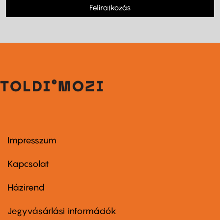
Feliratkozás
Impresszum
Footer
menu
first
Kapcsolat
Házirend
Footer
menu
second
Jegyvásárlási információk