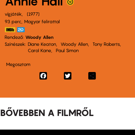
Annie Hall
vígjáték
1977
93 perc,
Magyar felirattal
Rendező
Woody Allen
Színészek
Diane Keaton
Woody Allen
Tony Roberts
Carol Kane
Paul Simon
Megosztom
Facebook
Twitter
Share
BŐVEBBEN A FILMRŐL