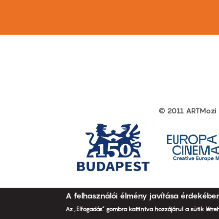
first
sec
© 2011 ARTMozi
Footer
other
links
A felhasználói élmény javítása érdekébe
Az „Elfogadás” gombra kattintva hozzájárul a sütik létr