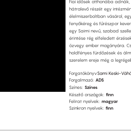
Fiai idősek otthonába adnák
hátralevő részét egy intézmén
élelmiszerboltban vásárol, egy 
fenyőkéreg és fűrészpor kever
egy Saimi nevű, szabad szelle
érintése rég elfeledett érzések
özvegy ember magányára. Csal
holdfényes fürdőzések és álm
szerelem ereje még a legrégebb
Forgatókönyv
Sami Keski-Vähä
Forgalmazó
ADS
Színes
Színes
Készítő országok
finn
Felirat nyelvek
magyar
Szinkron nyelvek
finn