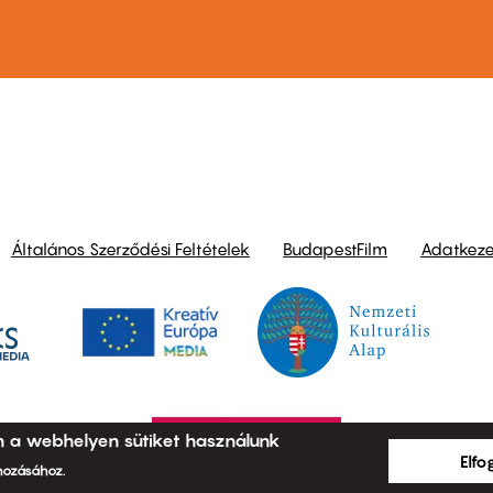
ond
Általános Szerződési Feltételek
BudapestFilm
Adatkezel
n a webhelyen sütiket használunk
Elf
ehozásához.