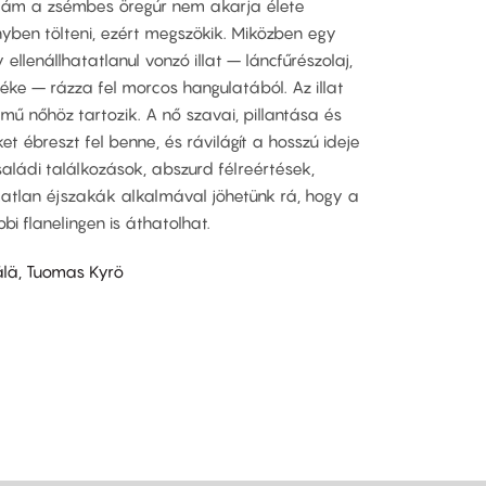
, ám a zsémbes öregúr nem akarja élete
yben tölteni, ezért megszökik. Miközben egy
ellenállhatatlanul vonzó illat – láncfűrészolaj,
éke – rázza fel morcos hangulatából. Az illat
mű nőhöz tartozik. A nő szavai, pillantása és
et ébreszt fel benne, és rávilágít a hosszú ideje
ádi találkozások, abszurd félreértések,
atlan éjszakák alkalmával jöhetünk rá, hogy a
i flanelingen is áthatolhat.
lä, Tuomas Kyrö