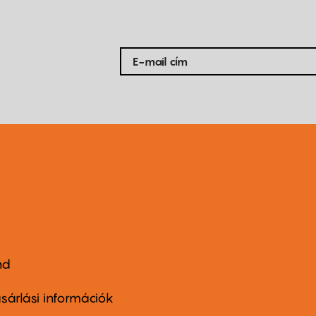
nd
ter
nu
sárlási információk