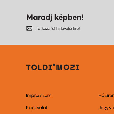
Maradj képben!
Iratkozz fel hírlevelünkre!
Impresszum
Házire
Footer
Foo
menu
me
Kapcsolat
Jegyvá