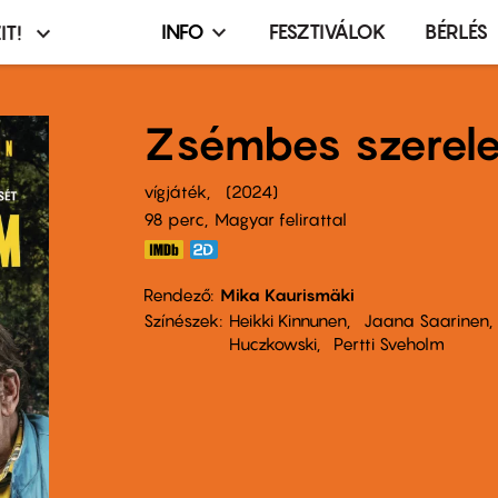
INFO
FESZTIVÁLOK
BÉRLÉS
IT!
Infó,
asztó
esemény,
terembérlés
Zsémbes szerel
menü
vígjáték
2024
98 perc,
Magyar felirattal
Rendező
Mika Kaurismäki
Színészek
Heikki Kinnunen
Jaana Saarinen
Huczkowski
Pertti Sveholm